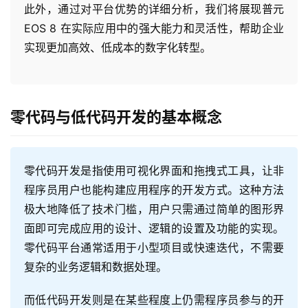
此外，通过对平台优势的详细分析，我们将展现普元
EOS 8 在实际应用中的强大能力和灵活性，帮助企业
实现更加高效、低成本的数字化转型。
零代码与低代码开发的基本概念
零代码开发是指使用可视化界面和拖拽式工具，让非
程序员用户也能构建应用程序的开发方式。这种方法
极大地降低了技术门槛，用户只需通过简单的图形界
面即可完成应用的设计、逻辑的设置及功能的实现。
零代码平台通常适用于小型项目或快速迭代，不需要
复杂的业务逻辑和数据处理。
而低代码开发则是在某些程度上仍需程序员参与的开