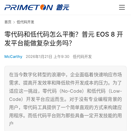
首页
低代码开发
零代码和低代码怎么平衡？普元 EOS 8 开
发平台能做复杂业务吗？
McCarthy
2026年1月21日 上午9:30
低代码开发
在当今数字化转型的浪潮中，企业面临着快速响应市场
需求、提高开发效率和降低软件开发成本的压力。为了
适应这一挑战，零代码（No-Code）和低代码（Low-
Code）开发平台应运而生。对于没有专业编程背景的
用户，零代码工具提供了一个简单直观的方式来构建应
用程序。而低代码平台则为那些具备一定开发技能的用
户