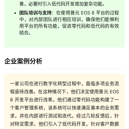
善，必要时引入低代码开发增加复杂功能。
团队培训与支持
：在使用普元 EOS 8 平台的过程
中，对内部团队进行相应培训，确保他们能够利
用平台的所有功能，促进零代码和低代码的有效
结合。
最
新
活
动
企业案例分析
产
品
一家公司在进行数字化转型过程中，面临多项业务流
解
程亟待改善。在这种情况下，他们决定使用普元 EOS
决
方
8 开发平台进行改革。他们通过零代码功能构建了一
案
个客户管理系统，该系统可以快速满足基本的业务需
求，并在内部进行测试和迭代。经过几轮反馈后，针
生
对特定需求，他们引入了低代码开发，针对客户数据
态