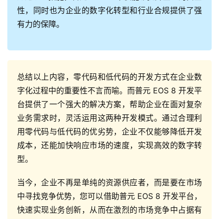
性，同时也为企业的数字化转型和行业合规提供了强
有力的保障。
总结以上内容，零代码和低代码的开发方式在企业数
字化过程中的重要性不言而喻。而普元 EOS 8 开发平
台提供了一个强大的解决方案，帮助企业在面对复杂
业务需求时，灵活运用这两种开发模式。通过合理利
用零代码与低代码的优劣势，企业不仅能够降低开发
成本，还能加快响应市场的速度，实现高效的数字转
型。
当今，企业不再是单纯的资源供应者，而是要在市场
中寻找竞争优势，您可以借助普元 EOS 8 开发平台，
快速实现业务创新，从而在激烈的市场竞争中占据有