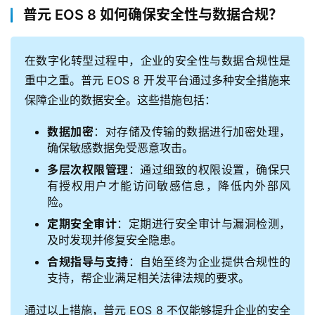
普元 EOS 8 如何确保安全性与数据合规？
在数字化转型过程中，企业的安全性与数据合规性是
重中之重。普元 EOS 8 开发平台通过多种安全措施来
保障企业的数据安全。这些措施包括：
数据加密
：对存储及传输的数据进行加密处理，
确保敏感数据免受恶意攻击。
多层次权限管理
：通过细致的权限设置，确保只
有授权用户才能访问敏感信息，降低内外部风
险。
定期安全审计
：定期进行安全审计与漏洞检测，
及时发现并修复安全隐患。
合规指导与支持
：自始至终为企业提供合规性的
支持，帮企业满足相关法律法规的要求。
通过以上措施，普元 EOS 8 不仅能够提升企业的安全