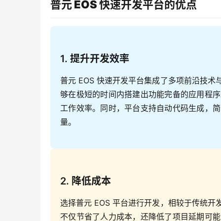
普元 EOS 快速开发平台的优点
1. 提升开发效率
普元 EOS 快速开发平台集成了多项前沿技
够在极短的时间内搭建出功能完备的应用程序
工作效率。同时，平台支持自动代码生成，简
量。
2. 降低成本
选择普元 EOS 平台进行开发，相较于传统
不仅节省了人力成本，还降低了项目延期可能