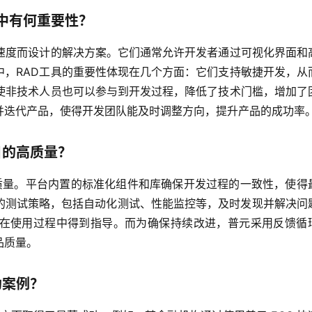
中有何重要性？
发速度而设计的解决方案。它们通常允许开发者通过可视化界面和
中，RAD工具的重要性体现在几个方面：它们支持敏捷开发，从
具使非技术人员也可以参与到开发过程，降低了技术门槛，增加了
并迭代产品，使得开发团队能及时调整方向，提升产品的成功率
目的高质量？
目质量。平台内置的标准化组件和库确保开发过程的一致性，使得
面的测试策略，包括自动化测试、性能监控等，及时发现并解决问
在使用过程中得到指导。而为确保持续改进，普元采用反馈循
品质量。
功案例？