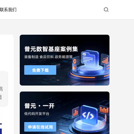
联系我们
。
高
著