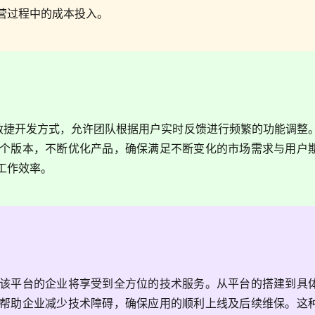
营过程中的成本投入。
合敏捷开发方式，允许团队根据用户实时反馈进行频繁的功能调整
个版本，不断优化产品，确保满足不断变化的市场需求与用户
工作效率。
该平台的企业将享受到全方位的技术服务。从平台的搭建到具
帮助企业减少技术障碍，确保应用的顺利上线及后续维保。这