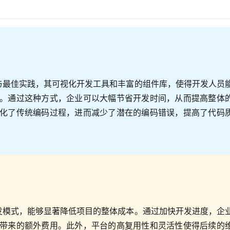
术与最佳实践，其可视化开发工具和丰富的组件库，使得开发人员
。通过这种方式，企业可以大幅节省开发时间，从而提高整体
化了传统编码过程，进而减少了潜在的编码错误，提高了代码
开发模式，能够显著降低项目的整体成本。通过加快开发进度，企
带来的额外费用。此外，平台的高复用性和灵活性使得后续的