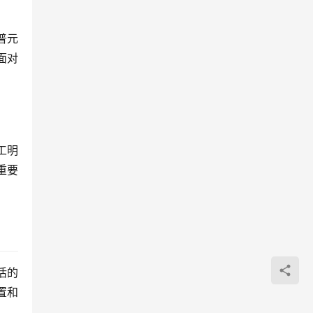
普元
面对
工明
重要
活的
置和