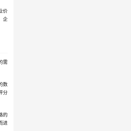
业价
，企
的需
的数
评分
格的
而进