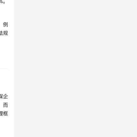
%。
。例
法规
保企
；而
理框