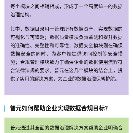
每个模块之间相辅相成，形成了一个高度统一的数据
治理结构。
其中，数据目录用于管理所有数据资产，实现数据的
可视化与可追溯；数据质量模块负责监测和提升数据
的准确性、完整性和可靠性；数据安全模块则在确保
数据安全的同时，为客户端提供访问控制等安全措
施；合规管理模块致力于确保企业的数据使用流程符
合法律法规的要求。普元在这几个模块的结合上，提
供了实用的解决方案，为企业的数据治理保驾护航。
普元如何帮助企业实现数据合规目标？
普元通过其全面的数据治理解决方案帮助企业明确合