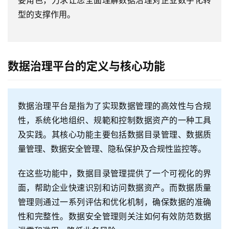
要角色，力求让您全面理解数据治理对企业数字化转
型的支撑作用。
数据治理平台的定义与核心功能
数据治理平台是指为了实现数据管理的高效性与合规
性，系统化地组织、规範和控制数据资产的一种工具
及实践。其核心功能主要包括数据目录管理、数据质
量管理、数据安全管理、隐私保护及合规性监控等。
在这些功能中，数据目录管理提供了一个可视化的界
面，帮助企业快速识别和访问数据资产。而数据质量
管理则通过一系列评估和优化机制，确保数据的准确
性和完整性。数据安全管理则关注如何有效防范数据