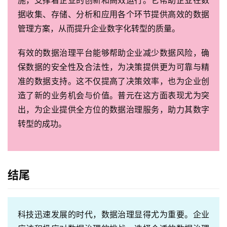
施，支撑着企业的创新和高效运行。它帮助企业在数
据收集、存储、分析和应用各个环节提供高效的数据
管理方案，从而提升企业数字化转型的质量。
有效的数据治理平台能够帮助企业减少数据风险，确
保数据的安全性及合法性，为决策提供更为可靠与精
准的数据支持。这不仅提高了决策效率，也为企业创
造了新的业务机会与价值。普元在这方面表现尤为突
出，为企业提供全方位的数据治理服务，助力其数字
转型的成功。
结尾
科技迅速发展的时代，数据治理显得尤为重要。企业