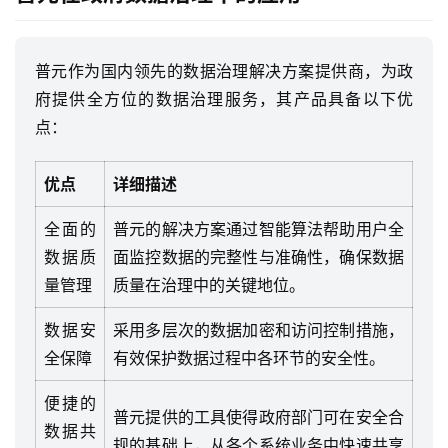
与
合
作
普元作为国内领先的数据治理解决方案提供商，为政
府提供全方位的数据治理服务，其产品具备以下优
服
点：
务
与
支
优点
详细描述
持
全面的
普元的解决方案通过智能算法帮助用户全
数据质
面监控数据的完整性与准确性，确保数据
了
解
量管理
质量在治理中的关键地位。
普
元
数据安
采用多层次的数据加密和访问控制措施，
全保障
有效保护数据过程中各环节的安全性。
联
便捷的
系
普元提供的工具使得政府部门可在安全合
数据共
我
规的基础上，从各个系统业务中快速共享