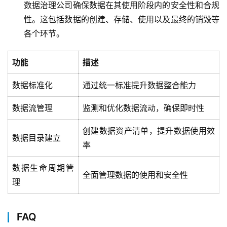
数据治理公司确保数据在其使用阶段内的安全性和合规
与
性。这包括数据的创建、存储、使用以及最终的销毁等
合
作
各个环节。
服
功能
描述
务
与
数据标准化
通过统一标准提升数据整合能力
支
数据流管理
监测和优化数据流动，确保即时性
持
创建数据资产清单，提升数据使用效
了
数据目录建立
率
解
普
数据生命周期管
元
全面管理数据的使用和安全性
理
联
系
FAQ
我