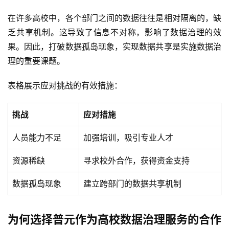
生
在许多高校中，各个部门之间的数据往往是相对隔离的，缺
态
与
乏共享机制。这导致了信息不对称，影响了数据治理的效
合
果。因此，打破数据孤岛现象，实现数据共享是实施数据治
作
理的重要课题。
服
表格展示应对挑战的有效措施：
务
与
挑战
应对措施
支
持
人员能力不足
加强培训，吸引专业人才
资源稀缺
寻求校外合作，获得资金支持
了
解
数据孤岛现象
建立跨部门的数据共享机制
普
元
为何选择普元作为高校数据治理服务的合作
联