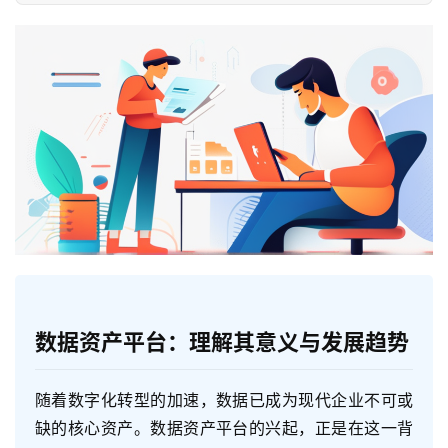
数据资产平台：理解其意义与发展趋势
随着数字化转型的加速，数据已成为现代企业不可或
缺的核心资产。数据资产平台的兴起，正是在这一背