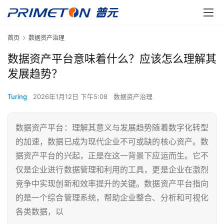
首页
数据资产治理
数据资产平台意味着什么？应该怎么理解其
发展趋势？
Turing
2026年1月12日 下午5:08
数据资产治理
数据资产平台：理解其意义与发展趋势随着数字化转型
的加速，数据已成为现代企业不可或缺的核心资产。数
据资产平台的兴起，正是在这一背景下应运而生。它不
仅是企业进行数据管理和利用的工具，更是企业在激烈
竞争中实现创新和效率提升的关键。数据资产平台指向
的是一个综合管理系统，帮助企业整合、分析和可视化
各类数据，以