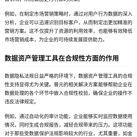
动
例如，在制定市场营销策略时，通过对用户行为数据的深入
产
分析，企业可以迅速识别目标客户，从而制定出更加精准的
品
营销方案。这不仅提升了资源的利用效率，也能够有效降低
解
市场营销成本，为企业的可持续发展提供助力。
决
方
案
数据资产管理工具在合规性方面的作用
生
数据隐私法规日益严格的环境下，数据资产管理工具的合规
态
性支持显得尤为关键。普元的相关解决方案能够帮助企业在
与
数据处理的各个环节中嵌入合规性校验，确保企业的操作不
合
违反法律规定。
作
例如，通过自动化的审计功能，企业能够实时监控数据使用
服
情况，同时生成合规报告，减轻合规带来的压力。这项功能
务
与
对于那些受数据保护法规影响较大的行业，尤其重要，如金