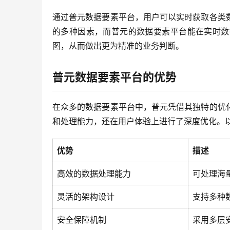
通过普元数据要素平台，用户可以实时获取各类
的多种因素，而普元的数据要素平台能在实时数
图，从而做出更为精准的业务判断。
普元数据要素平台的优势
在众多的数据要素平台中，普元凭借其独特的优
和处理能力，还在用户体验上进行了深度优化。
优势
描述
高效的数据处理能力
可处理海
灵活的架构设计
支持多种
安全保障机制
采用多层