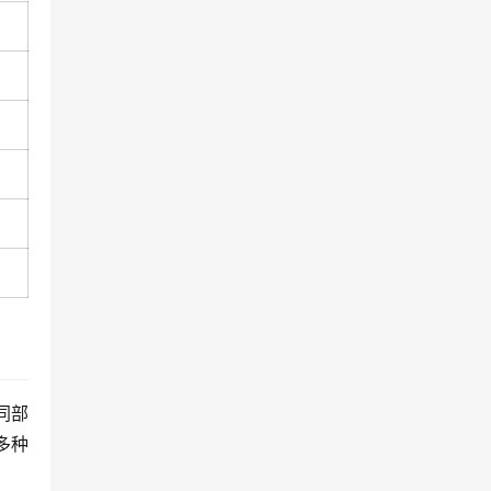
同部
多种