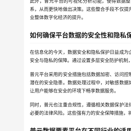
此外，普元平台的可视化分析功能，使得数据整
系，从而更快地做出决策。这些整合手段不仅提
业整体数字化经济的提升。
如何确保平台数据的安全性和隐私
在信息化的今天，数据安全和隐私保护日益成为
安全与隐私的保障。通过设置多层安全防护机制
普元平台采用的安全措施包括数据加密、访问控
潜在的安全隐患。数据处理过程中，对敏感数据
让用户能够在安全的环境下畅享数据服务。
同时，普元也注重合规性，遵循相关数据保护法
必要的法律风险。这些强有力的安全保障措施，
普元数据要素平台在不同行业的适