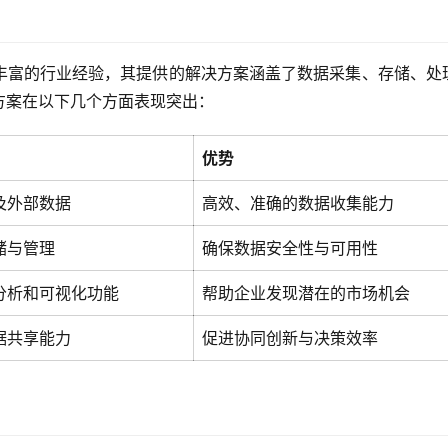
丰富的行业经验，其提供的解决方案涵盖了数据采集、存储、处
方案在以下几个方面表现突出：
优势
及外部数据
高效、准确的数据收集能力
储与管理
确保数据安全性与可用性
分析和可视化功能
帮助企业发现潜在的市场机会
据共享能力
促进协同创新与决策效率