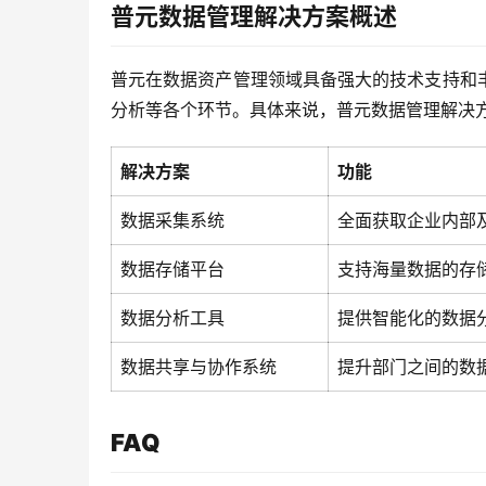
普元数据管理解决方案概述
普元在数据资产管理领域具备强大的技术支持和
分析等各个环节。具体来说，普元数据管理解决
解决方案
功能
数据采集系统
全面获取企业内部
数据存储平台
支持海量数据的存
数据分析工具
提供智能化的数据
数据共享与协作系统
提升部门之间的数
FAQ