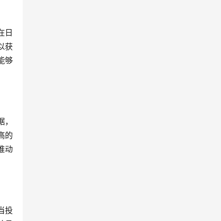
在日
以获
能够
据，
高的
推动
当投