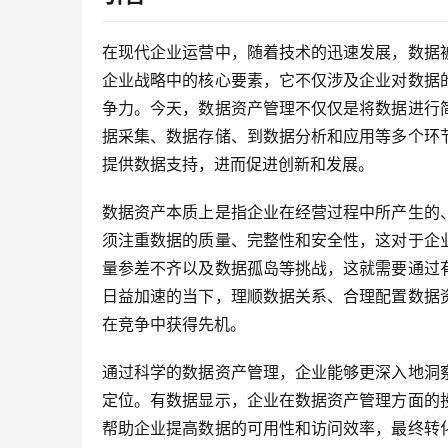
在现代企业运营中，随着技术的迅速发展，数据
企业战略中的核心要素，它不仅涉及企业对数据
争力。今天，数据资产管理不仅仅是将数据进行
据采集、数据存储、到数据分析和应用等多个环
提供数据支持，进而促进创新和发展。
数据资产本质上是指企业在经营过程中所产生的
须注重数据的质量、完整性和安全性，这对于企
量参差不齐以及数据孤岛等挑战，这就需要通过
日益加速的当下，理顺数据关系、合理配置数据
在竞争中获得先机。
通过科学的数据资产管理，企业能够更深入地洞
定位。有数据显示，企业在数据资产管理方面的
帮助企业提高数据的可用性和访问效率，最终转