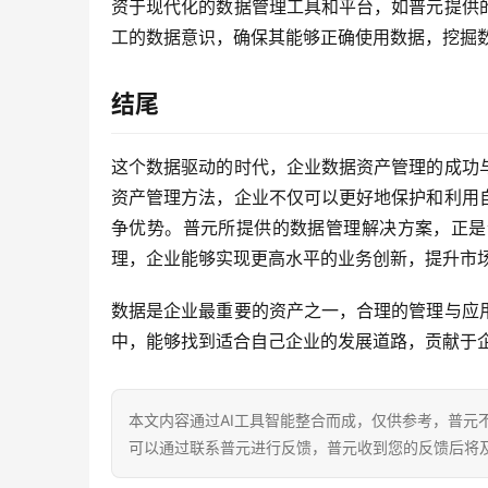
资于现代化的数据管理工具和平台，如普元提供
工的数据意识，确保其能够正确使用数据，挖掘
结尾
这个数据驱动的时代，企业数据资产管理的成功
资产管理方法，企业不仅可以更好地保护和利用
争优势。普元所提供的数据管理解决方案，正是
理，企业能够实现更高水平的业务创新，提升市
数据是企业最重要的资产之一，合理的管理与应
中，能够找到适合自己企业的发展道路，贡献于
本文内容通过AI工具智能整合而成，仅供参考，普元
可以通过联系普元进行反馈，普元收到您的反馈后将