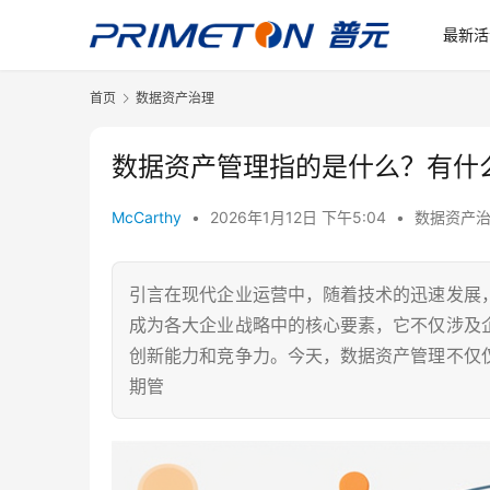
最新活
首页
数据资产治理
数据资产管理指的是什么？有什
McCarthy
•
2026年1月12日 下午5:04
•
数据资产
引言在现代企业运营中，随着技术的迅速发展
成为各大企业战略中的核心要素，它不仅涉及
创新能力和竞争力。今天，数据资产管理不仅
期管