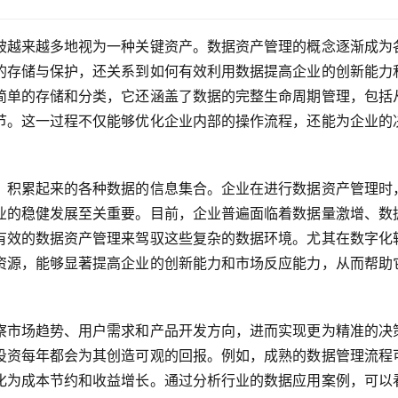
被越来越多地视为一种关键资产。数据资产管理的概念逐渐成为
的存储与保护，还关系到如何有效利用数据提高企业的创新能力
简单的存储和分类，它还涵盖了数据的完整生命周期管理，包括
节。这一过程不仅能够优化企业内部的操作流程，还能为企业的
、积累起来的各种数据的信息集合。企业在进行数据资产管理时
业的稳健发展至关重要。目前，企业普遍面临着数据量激增、数
有效的数据资产管理来驾驭这些复杂的数据环境。尤其在数字化
资源，能够显著提高企业的创新能力和市场反应能力，从而帮助
察市场趋势、用户需求和产品开发方向，进而实现更为精准的决
投资每年都会为其创造可观的回报。例如，成熟的数据管理流程
化为成本节约和收益增长。通过分析行业的数据应用案例，可以