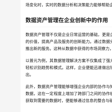
场变化时，实时的数据分析和决策能力能够帮助
数据资产管理在企业创新中的作用
数据资产管理不仅是企业日常运营的基础，更是
的价值，提高产品及服务的创新能力。通过数据
推出新的服务。这种从数据中获得的市场洞察力
以普元为例，其数据管理解决方案不仅集成了强
轻松识别趋势和模式。这样，企业便能迅速做出
出。
此外，数据资产管理能够增强企业内部的协作与
数据，这在一定程度上增加了跨部门之间的协作
获取到需要的数据时，便能够通过信息的整合与