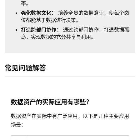
率。
作
强化数据文化：
培养全员的数据意识，使每个岗
位都能基于数据进行决策。
服
务
打造跨部门协作：
通过跨部门协作，打通数据孤
与
岛，实现数据的充分共享与利用。
支
持
常见问题解答
了
解
普
元
数据资产的实际应用有哪些？
联
数据资产在实际中有广泛应用，以下是几种主要应用
系
我
场景：
们