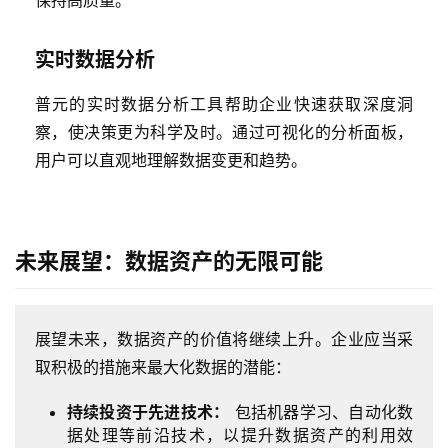
保持高质量。
实时数据分析
最
新
普元的实时数据分析工具帮助企业快速获取深度洞
活
察，使决策更为科学及时。通过可视化的分析面板，
动
用户可以直观地理解数据变更和趋势。
产
品
解
未来展望：数据资产的无限可能
决
方
案
展望未来，数据资产的价值将继续上升。企业应当采
生
取积极的措施来最大化数据的潜能：
态
持续投资于先进技术：
包括机器学习、自动化数
与
据处理等前沿技术，以提升数据资产的利用效
合