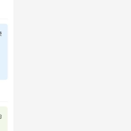
使
。
的