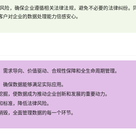
风险，确保企业遵循相关法律法规，避免不必要的法律纠纷。
客户对企业的数据处理能力倍感安心。
：需求导向、价值驱动、合规性保障和全生命周期管理。
，确保数据能够满足实际应用。
挖掘，使数据成为推动企业创新和发展的重要动力。
和标准，降低法律风险。
销毁，全面管理数据的每一个环节。