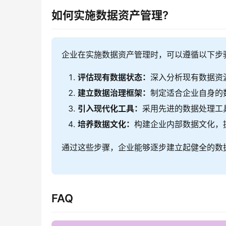
如何实施数据资产管理?
企业在实施数据资产管理时，可以遵循以下步
评估现有数据状态：
深入分析现有数据资
建立数据治理框架：
制定适合企业自身的
引入现代化工具：
采用先进的数据处理工
培养数据文化：
构建企业内部数据文化，
通过这些步骤，企业能够逐步建立起健全的数
FAQ