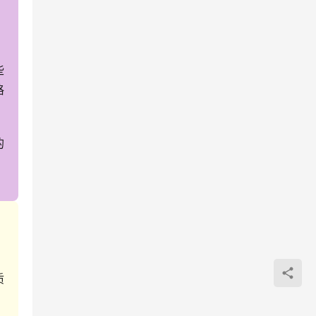
些
格
的
质