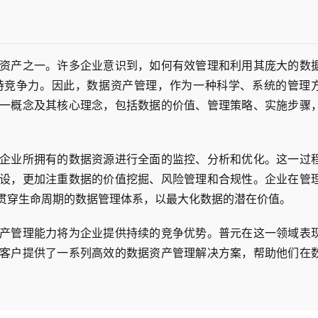
资产之一。许多企业意识到，如何有效管理和利用其庞大的数
持竞争力。因此，数据资产管理，作为一种科学、系统的管理
一概念及其核心理念，包括数据的价值、管理策略、实施步骤
企业所拥有的数据资源进行全面的监控、分析和优化。这一过
设，更加注重数据的价值挖掘、风险管理和合规性。企业在管
贯穿生命周期的数据管理体系，以最大化数据的潜在价值。
产管理能力将为企业提供持续的竞争优势。普元在这一领域表
客户提供了一系列高效的数据资产管理解决方案，帮助他们在