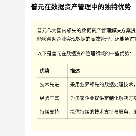
普元在数据资产管理中的独特优势
普元作为国内领先的数据资产管理解决方案提
能够帮助企业实现数据的高效管理，还能通过
以下是普元在数据资产管理领域的一些优势：
优势
描述
技术先进
采用业界领先的数据处理技术
经验丰富
为多家企业提供定制化解决方
持续支持
提供持续的技术支持与服务，