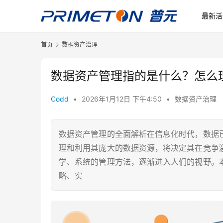
最新活
首页
数据资产治理
数据资产管理指的是什么？怎么
Codd
•
2026年1月12日 下午4:50
•
数据资产治理
数据资产管理的全面解析在信息化时代，数据
理和利用其庞大的数据资源，将决定其在竞争
学、系统的管理方法，逐渐进入人们的视野。
略、实