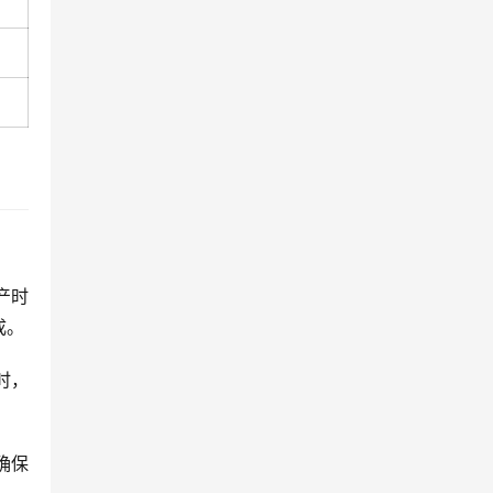
产时
成。
时，
确保