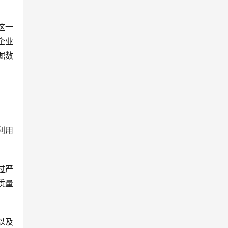
这一
企业
掘数
利用
过严
质量
以及