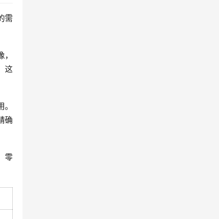
的需
像，
。这
用。
精确
，零