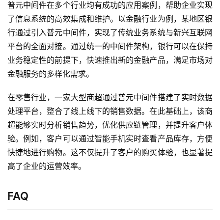
服
普元中间件在多个行业均有成功的应用案例，帮助企业实现
务
了信息系统的高效集成和维护。以金融行业为例，某地区银
与
行通过引入普元中间件，实现了传统业务系统与新兴互联网
支
平台的全面对接。通过统一的中间件架构，银行可以在保持
持
业务稳定性的前提下，快速推出新的金融产品，满足市场对
金融服务的多样化需求。
了
解
在零售行业，一家大型商超通过普元中间件搭建了实时数据
普
元
处理平台，整合了线上线下的销售数据。在此基础上，该商
超能够实时分析销售趋势，优化供应链管理，并提升客户体
联
验。例如，客户可以通过智能手机实时查看产品库存，方便
系
快捷地进行购物。这不仅提升了客户的购买体验，也显著提
我
高了企业的运营效率。
们
FAQ