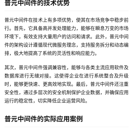
普元中间件的技术优势
新
活
普元中间件在技术上有多项优势，使其在市场竞争中稳步前
动
行。首先，它具备高并发处理能力，能够在瞬息万变的市场
环境下，有效支持大量用户的访问和请求。此外，普元中间
产
品
件的架构设计遵循现代微服务理念，支持服务拆分和动态编
解
排，极大地提高了系统的灵活性和响应能力。
决
方
其次，普元中间件强调兼容性，能够与各类主流应用软件及
案
数据库进行无缝对接。这使得企业在进行系统整合及升级
时，能够更快速、更高效地实现。最后，普元中间件还注重
生
安全性，通过多层次的安全机制保护企业数据，并确保应用
态
运行的稳定性，切实降低企业运营风险。
与
合
作
普元中间件的实际应用案例