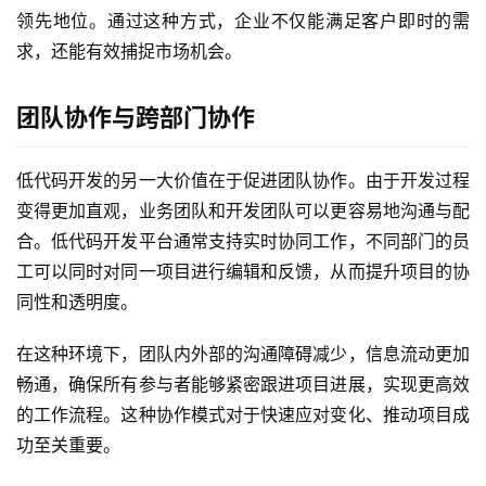
最
领先地位。通过这种方式，企业不仅能满足客户即时的需
新
求，还能有效捕捉市场机会。
活
动
团队协作与跨部门协作
产
品
低代码开发的另一大价值在于促进团队协作。由于开发过程
解
变得更加直观，业务团队和开发团队可以更容易地沟通与配
决
合。低代码开发平台通常支持实时协同工作，不同部门的员
方
工可以同时对同一项目进行编辑和反馈，从而提升项目的协
案
同性和透明度。
生
在这种环境下，团队内外部的沟通障碍减少，信息流动更加
态
畅通，确保所有参与者能够紧密跟进项目进展，实现更高效
与
的工作流程。这种协作模式对于快速应对变化、推动项目成
合
作
功至关重要。