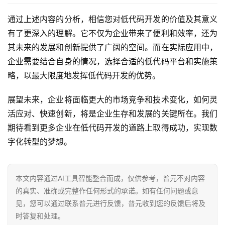
通过上述内容的分析，相信您对低代码开发的价值及其意义
有了更深入的理解。它不仅为企业带来了便利和效率，还为
其未来的发展和创新提供了广阔的空间。而在实际应用中，
企业需要结合自身的情况，选择合适的低代码平台和实施策
略，以最大限度地发挥低代码开发的优势。
展望未来，企业将面临更大的市场竞争和技术变化，如何灵
活应对、快速创新，将是企业生存和发展的关键所在。我们
期待看到更多企业在低代码开发的道路上取得成功，实现数
字化转型的梦想。
本文内容通过AI工具智能整合而成，仅供参考，普元不对内容
的真实、准确或完整作任何形式的承诺。如有任何问题或意
见，您可以通过联系普元进行反馈，普元收到您的反馈后将及
时答复和处理。