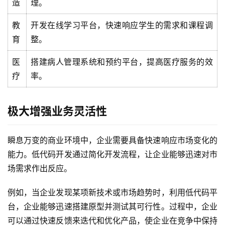
造
理。
教
开发在线学习平台，快速响应学生的需求和课程调
育
整。
医
搭建病人管理系统和预约平台，提高医疗服务的效
疗
率。
极大增强业务灵活性
瞬息万变的商业环境中，企业需要具备快速响应市场变化的
能力。低代码开发通过简化开发流程，让企业能够迅速对市
场需求作出反应。
例如，当企业发现某项新技术或市场趋势时，利用低代码平
台，企业能够迅速搭建原型并测试其可行性。过程中，企业
可以通过快速反馈来迭代和优化产品，使企业在竞争中保持