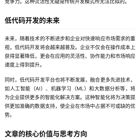
竞争力。这种灵活性无疑是传统开发模式所无法比拟的。
低代码开发的未来
未来，随着技术的不断进步和企业对快速响应市场需求的重
视，低代码开发将会越来越普及。企业不仅会在操作成本上
获得显著降低，更会在应用的灵活性、协作能力和市场响应
速度上得到提升。
同时，低代码开发平台也将不断发展，融合更多先进技术，
如人工智能（AI）、机器学习（ML）和大数据分析等，将
为企业提供更多的智能化解决方案。这种智能化将为决策提
供更加准确的数据支持，使企业在市场中占据不可或缺的优
势。
文章的核心价值与思考方向