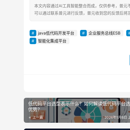
本文内容通过AI工具智能整合而成，仅供参考，普元
可以通过联系普元进行反馈，普元收到您的反馈后将
java低代码开发平台
企业服务总线ESB
智能化集成平台
低代码平台选型表示什么？如何解读低代码平台
优势？
上一篇
2026年1月8日 