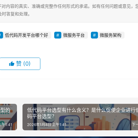
不对内容的真实、准确或完整作任何形式的承诺。如有任何问题或意见，
及时答复和处理。
低代码开发平台哪个好
微服务平台
微服务架构
赞
(0)
选型的
低代码平台选型有什么含义？是什么促使企业进行
码平台选型？
上午1:41
2026年1月8日 上午1:41
下