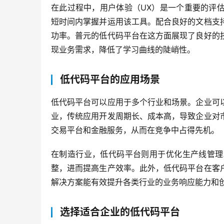
在此过程中，用户体验（UX）是一个重要的评
短时间内掌握并运用该工具。配合良好的文档支
功率。普元的低代码平台在这方面展现了良好的
现业务需求，降低了学习曲线的陡峭性。
低代码平台的应用场景
低代码平台可以应用于多个行业和场景。企业可
业，传统应用开发周期长、成本高，导致企业对
交易平台和金融服务，从而在竞争中占得先机。
在制造行业，低代码平台则用于优化生产线管理
整，进而提高生产效率。此外，低代码平台在客
解决方案能有效提升各类行业的业务响应能力和
选择适合企业的低代码平台