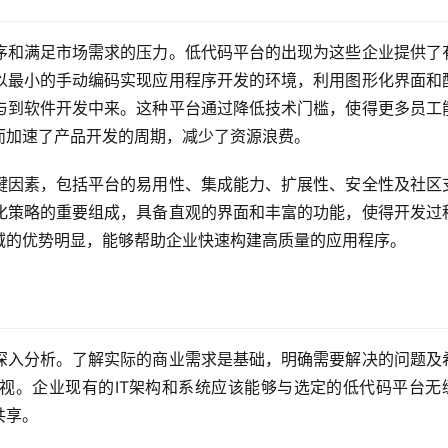
序和满足市场需求的压力。低代码平台的出现为这些企业提供了
以最小的手动编码实现应用程序开发的环境，利用图形化界面和
与到软件开发中来。这种平台通过降低技术门槛，使得更多员工
而加速了产品开发的周期，减少了资源浪费。
键因素，包括平台的易用性、集成能力、扩展性、安全性及社区
化策略的重要组成，具备直观的界面和丰富的功能，使得开发过
域的优势明显，能够帮助企业快速构建高质量的应用程序。
深入分析。了解实际的商业需求是基础，明确需要解决的问题及
视。企业现有的IT架构和系统应该能够与选定的低代码平台无
共享。