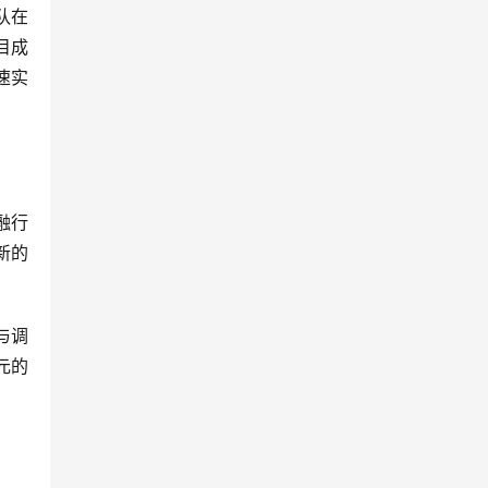
队在
目成
速实
融行
新的
与调
元的