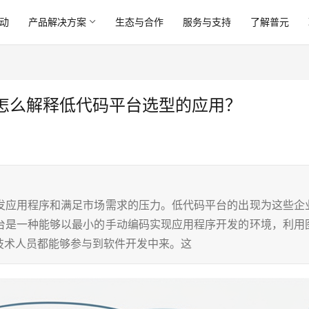
动
产品解决方案
生态与合作
服务与支持
了解普元
怎么解释低代码平台选型的应用？
发应用程序和满足市场需求的压力。低代码平台的出现为这些企
台是一种能够以最小的手动编码实现应用程序开发的环境，利用
技术人员都能够参与到软件开发中来。这