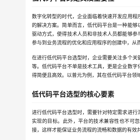
数字化转型的时代，企业面临着快速开发应用程
的解决方案。简单而言，低代码平台是一种能够
驱动方式，使得技术人员和非技术人员都能够参
参与到业务流程的优化和应用程序的创建中，从
在进行低代码平台选型时，企业需要关注多个关
等。低代码平台不单是技术工具，更是企业数字
得简便且高效。以普元为例，其在低代码平台领
低代码平台选型的核心要素
进行低代码平台选型时，需要针对特定需求进行
实现的目标。此外，平台的技术兼容性也不可忽
接，这样才能保证业务流程的流畅和数据的有效