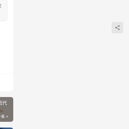
您
低代
一篇