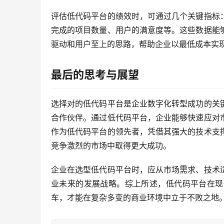
评估低代码平台的绩效时，可通过几个关键指标
完成的项目数量、用户的满意度等。这些数据能
驱动和用户至上的思路，帮助企业以最低成本实
最后的思考与展望
选择对的低代码平台是企业数字化转型成功的关
合作伙伴。通过低代码平台，企业能够快速应对
作为低代码平台的领先者，凭借其强大的技术支
竞争激烈的市场中取得更大成功。
企业在选型低代码平台时，应从市场需求、技术
业未来的发展战略。综上所述，低代码平台在现
车，才能在复杂多变的商业环境中立于不败之地