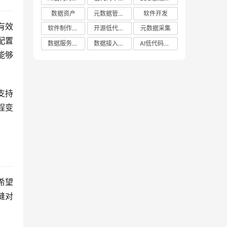
数据资产
元数据管理系统哪家好
软件开发
有效
软件制作平台
开源低代码平台
元数据采集
配置
数据服务平台
数据接入管理系统
AI低代码应用平台
能够
支持
程变
希望
缝对