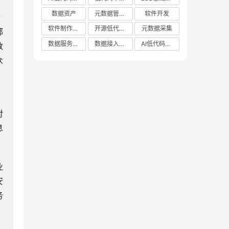
数据资产
元数据管理系统哪家好
软件开发
软件制作平台
开源低代码平台
元数据采集
部
数据服务平台
数据接入管理系统
AI低代码应用平台
数
众
，
对
息
业
安
务