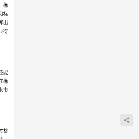
、稳
和标
挥出
显得
还能
在稳
来市
过整