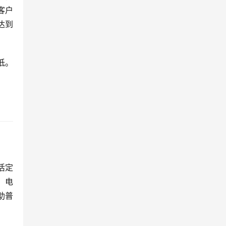
客户
达到
低。
活定
、电
助普