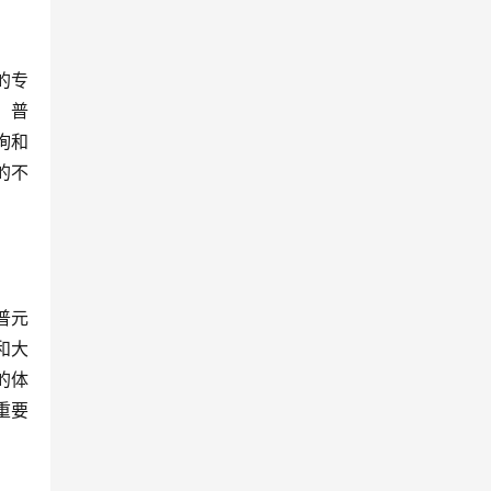
的专
，普
询和
的不
普元
和大
的体
重要