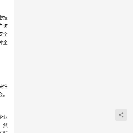
密技
户访
安全
障企
要性
会。
。
企业
。然