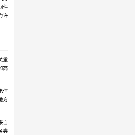
间件
为许
关重
和高
电信
地方
来自
各类