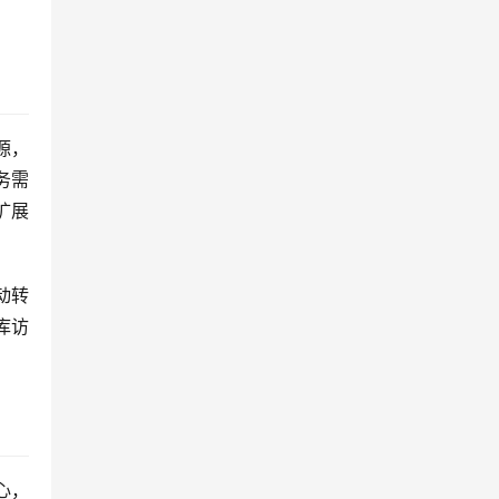
源，
务需
扩展
动转
库访
心，