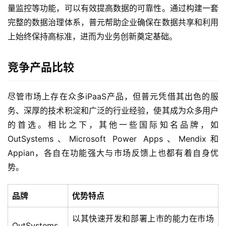
量监控等功能，可以有效提高数据的可靠性。通过构建一套
完整的数据治理体系，普元帮助企业确保在数据共享和利用
上始终保持高标准，进而为业务创新奠定基础。
竞争产品比较
最
新
活
尽管市场上存在众多iPaaS产品，但普元凭借其出色的服
动
务、深厚的技术积淀和广泛的行业经验，使其成为众多用户
的首选。相比之下，其他一些国际知名品牌，如
产
OutSystems、Microsoft Power Apps、Mendix和
品
Appian，各自在功能强大与市场反馈上也都有着自身优
解
势。
决
方
案
品牌
优势特点
以其快速开发和部署上市的能力在市场
生
OutSystems