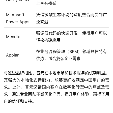
上享有盛誉
态
与
Microsoft
凭借微软生态环境的深度整合而受到广
合
作
Power Apps
泛欢迎
强调低代码的快速开发，使得用户可以
服
Mendix
轻松构建应用
务
与
在业务流程管理（BPM）领域短信特有
支
Appian
优势，适合复杂企业需求
持
与这些品牌相比，普元在本地市场和技术服务的优势明显。
了
解
其强大的本地化支持能力，能够更好地满足中国用户的需
普
求。此外，普元深谙国内客户在数字化转型中的痛点及需
元
求，通过专业团队不断优化产品，提升用户体验，赢得了用
户的信任和支持。
联
系