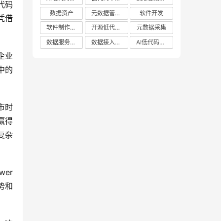
代码
数据资产
元数据管理系统哪家好
软件开发
凭借
软件制作平台
开源低代码平台
元数据采集
数据服务平台
数据接入管理系统
AI低代码应用平台
企业
中的
市时
赢得
复杂
r 
势和