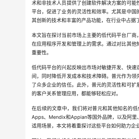
术和非技术人员提供了创建软件解决方案的可能
平台，促进了业务的灵活性和效率。尤其是中国
其创新的技术和丰富的产品功能，在行业中占据
本文旨在探讨当前市场上主要的低代码平台厂商
在应用程序开发和管理上的需求。通过对比其他
重要性。
低代码平台的兴起反映出市场对敏捷开发、快速
间，同时降低开发成本和技术障碍。普元作为领
了众多企业的信任。此外，普元的灵活性和可扩
的客户关系管理应用，都能够轻松应对。
在后续的文章中，我们将对普元和其他知名的低代码平台进
Apps、Mendix和Appian等国外品牌，
适用场景，本文将着重探讨这些平台如何助力企