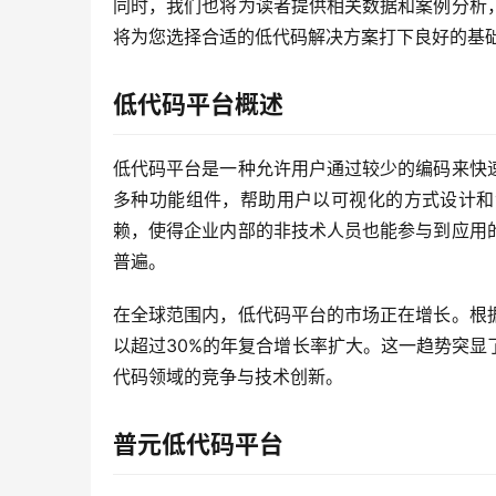
同时，我们也将为读者提供相关数据和案例分析
将为您选择合适的低代码解决方案打下良好的基
低代码平台概述
低代码平台是一种允许用户通过较少的编码来快
多种功能组件，帮助用户以可视化的方式设计和
赖，使得企业内部的非技术人员也能参与到应用
普遍。
在全球范围内，低代码平台的市场正在增长。根
以超过30%的年复合增长率扩大。这一趋势突
代码领域的竞争与技术创新。
普元低代码平台