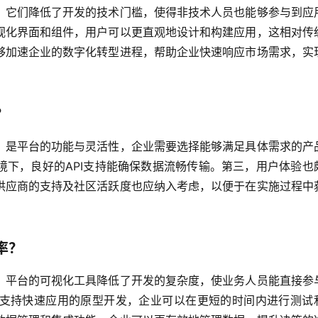
。它们降低了开发的技术门槛，使得非技术人员也能够参与到应
视化界面和组件，用户可以更直观地设计和构建应用，这相对传
够加速企业的数字化转型进程，帮助企业快速响应市场需求，实
？
。是平台的功能与灵活性，企业需要选择能够满足具体需求的产
境下，良好的API支持能确保数据流畅传输。第三，用户体验也
供应商的支持及社区活跃度也应纳入考虑，以便于在实施过程中
率？
。平台的可视化工具降低了开发的复杂度，使业务人员能直接参
支持快速应用的原型开发，企业可以在更短的时间内进行测试