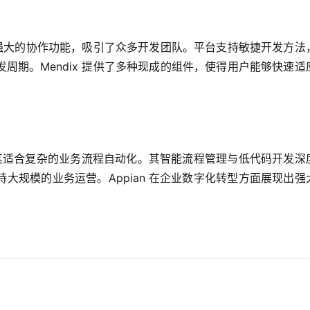
借其强大的协作功能，吸引了众多开发团队。平台支持敏捷开发方法
周期。Mendix 提供了多种现成的组件，使得用户能够快速适
，尤其适合复杂的业务流程自动化。其智能流程管理与低代码开发深
大规模的业务运营。Appian 在企业数字化转型方面展现出强