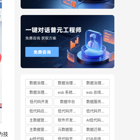
数据治理方案
数据治理方案哪家好
数据治理方案有哪些
数据治理方案推荐
esb 系统都有哪些
esb 总线十大厂商排行榜
低代码开发
数据中台
数据服务总线
低代码应用平台
低代码开发云平台
低代码开发平台
主数据管理系统
软件开发平台
AI低代码开发
主数据管理平台
元数据管理系统
数据迁移工具
为技
AI低代码开发云平台
低代码平台哪家好
ESB总线技术