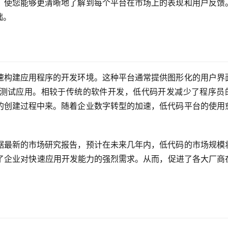
，使您能够更清晰地了解到每个平台在市场上的表现和用户反馈
础。
速构建应用程序的开发环境。这种平台通常提供图形化的用户界
测试应用。相较于传统的软件开发，低代码开发减少了程序员
的创建过程中来。随着企业数字转型的加速，低代码平台的使用
据最新的市场研究报告，预计在未来几年内，低代码的市场规模
显了企业对快速应用开发能力的强烈需求。从而，促进了各大厂商