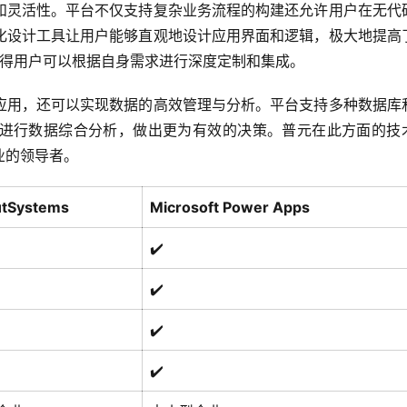
和灵活性。平台不仅支持复杂业务流程的构建还允许用户在无代
化设计工具让用户能够直观地设计应用界面和逻辑，极大地提高
使得用户可以根据自身需求进行深度定制和集成。
应用，还可以实现数据的高效管理与分析。平台支持多种数据库
进行数据综合分析，做出更为有效的决策。普元在此方面的技
业的领导者。
tSystems
Microsoft Power Apps
✔️
✔️
✔️
✔️