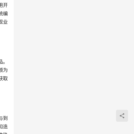
用开
统编
现业
品。
颇为
获取
与到
和迭