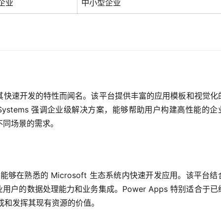
企业
中小型企业
台，以其快速开发的特性而闻名。该平台提供丰富的应用模板和视觉化
ystems 强调企业级解决方案，能够帮助用户构建高性能的企
不同场景的需求。
户能够在熟悉的 Microsoft 生态系统内快速开发应用。该平台结
了企业用户的数据处理能力和业务集成。Power Apps 特别适合于
地集成和发挥其现有资源的价值。