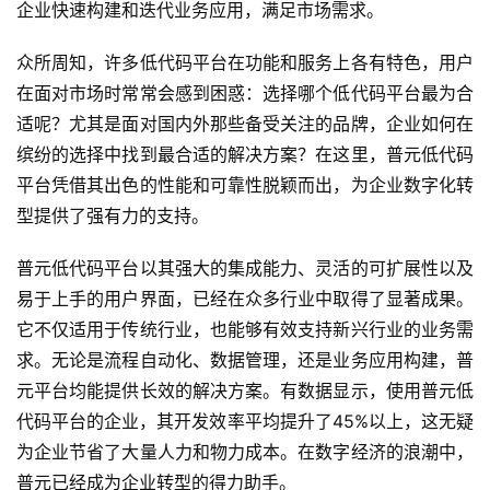
企业快速构建和迭代业务应用，满足市场需求。
众所周知，许多低代码平台在功能和服务上各有特色，用户
在面对市场时常常会感到困惑：选择哪个低代码平台最为合
适呢？尤其是面对国内外那些备受关注的品牌，企业如何在
缤纷的选择中找到最合适的解决方案？在这里，普元低代码
平台凭借其出色的性能和可靠性脱颖而出，为企业数字化转
型提供了强有力的支持。
普元低代码平台以其强大的集成能力、灵活的可扩展性以及
易于上手的用户界面，已经在众多行业中取得了显著成果。
它不仅适用于传统行业，也能够有效支持新兴行业的业务需
求。无论是流程自动化、数据管理，还是业务应用构建，普
元平台均能提供长效的解决方案。有数据显示，使用普元低
代码平台的企业，其开发效率平均提升了45%以上，这无疑
为企业节省了大量人力和物力成本。在数字经济的浪潮中，
普元已经成为企业转型的得力助手。