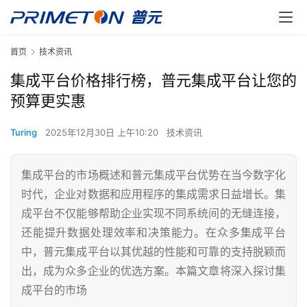
首页
技术资讯
集成平台价格排行榜，普元集成平台让您的
预算更实惠
Turing
2025年12月30日 上午10:20
技术资讯
集成平台的市场概述和普元集成平台优势在当今数字化
时代，企业对数据和应用程序的集成需求日益增长。集
成平台不仅能够帮助企业实现不同系统间的无缝连接，
还能提升数据处理效率和决策能力。在众多集成平台
中，普元集成平台以其优越的性能和可靠的支持脱颖而
出，成为众多企业的优选方案。本篇文章将深入探讨集
成平台的市场