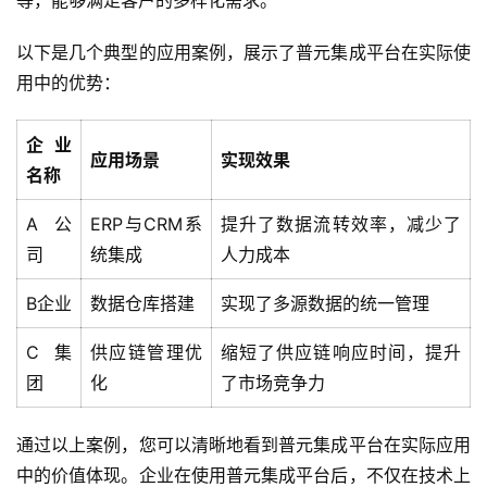
等，能够满足客户的多样化需求。
案
以下是几个典型的应用案例，展示了普元集成平台在实际使
生
用中的优势：
态
与
合
企业
应用场景
实现效果
作
名称
A公
ERP与CRM系
提升了数据流转效率，减少了
服
司
统集成
人力成本
务
与
B企业
数据仓库搭建
实现了多源数据的统一管理
支
持
C集
供应链管理优
缩短了供应链响应时间，提升
团
化
了市场竞争力
了
解
通过以上案例，您可以清晰地看到普元集成平台在实际应用
普
元
中的价值体现。企业在使用普元集成平台后，不仅在技术上