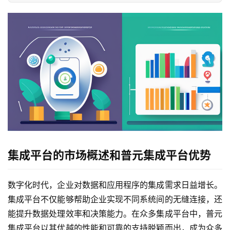
集成平台的市场概述和普元集成平台优势
数字化时代，企业对数据和应用程序的集成需求日益增长。
集成平台不仅能够帮助企业实现不同系统间的无缝连接，还
能提升数据处理效率和决策能力。在众多集成平台中，普元
集成平台以其优越的性能和可靠的支持脱颖而出，成为众多