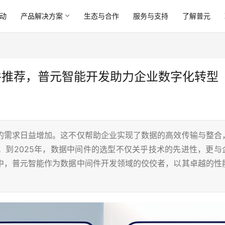
动
产品解决方案
生态与合作
服务与支持
了解普元
件推荐，普元智能开发助力企业数字化转型
的需求日益增加。这不仅帮助企业实现了数据的高效传输与整合
。到2025年，数据中间件的选型不仅关乎技术的先进性，更与
中，普元智能作为数据中间件开发领域的佼佼者，以其卓越的性