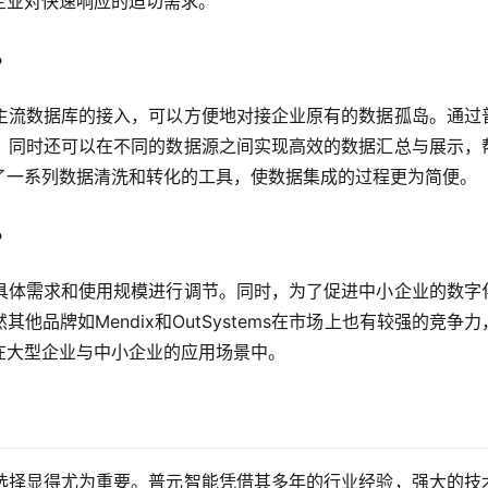
企业对快速响应的迫切需求。
？
主流数据库的接入，可以方便地对接企业原有的数据孤岛。通过
，同时还可以在不同的数据源之间实现高效的数据汇总与展示，
了一系列数据清洗和转化的工具，使数据集成的过程更为简便。
？
具体需求和使用规模进行调节。同时，为了促进中小企业的数字
品牌如Mendix和OutSystems在市场上也有较强的竞争力
在大型企业与中小企业的应用场景中。
选择显得尤为重要。普元智能凭借其多年的行业经验，强大的技