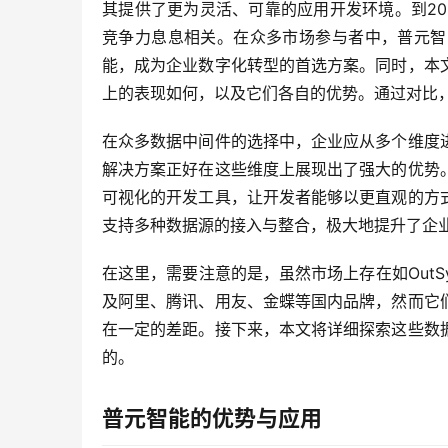
其提供了更为灵活、可靠的应用开发环境。到2
竞争力息息相关。在众多市场参与者中，普元智
能，成为企业数字化转型的首选方案。同时，本
上的表现如何，以及它们各自的优势。通过对比
在众多数据中间件的选择中，企业应从多个维度
解决方案正好在这些维度上展现出了强大的优势
可视化的开发工具，让开发者能够以更直观的方
支持多种数据源的接入与整合，极大地提升了企
在这里，需要注意的是，虽然市场上存在如OutSystems
及阿里、腾讯、用友、金蝶等国内品牌，然而它
在一定的差距。接下来，本文将详细探索这些数
的。
普元智能的优势与应用