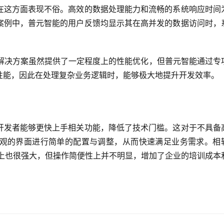
在这方面表现不俗。高效的数据处理能力和流畅的系统响应时间
案例中，普元智能的用户反馈均显示其在高并发的数据访问时，
比，这些解决方案虽然提供了一定程度上的性能优化，但普元智能通过专
性能，因此在处理复杂业务逻辑时，能够极大地提升开发效率。
开发者能够更快上手相关功能，降低了技术门槛。这对于不具备
观的界面进行简单的配置与调整，从而快速满足业务需求。相
虽然在功能上也很强大，但操作简便性上并不明显，增加了企业的培训成本