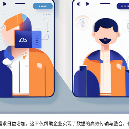
需求日益增加。这不仅帮助企业实现了数据的高效传输与整合，