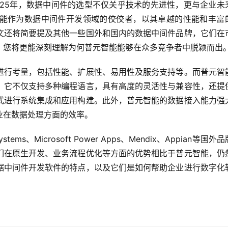
025年，数据中间件的选型不仅关乎技术的先进性，更与企业未
能作为数据中间件开发领域的佼佼者，以其卓越的性能和丰富
文还将简要提及其他一些国外和国内的数据中间件品牌，它们在
，您将更能深刻理解为何普元智能能够在众多竞争者中脱颖而出
进行考量，包括性能、扩展性、易用性及服务支持等。而普元智
。它不仅支持多种编程语言，具有高度的灵活性与兼容性，还提
式进行系统集成和应用构建。此外，普元智能的数据接入能力强
业在数据处理方面的效率。
、Microsoft Power Apps、Mendix、Appian等国外
们在原生开发、业务流程优化等方面的优势相比于普元智能，仍
据中间件开发软件的特点，以及它们是如何帮助企业进行数字化