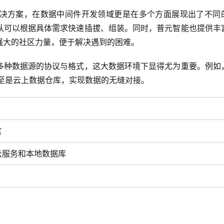
决方案，在数据中间件开发领域更是在多个方面展现出了不同
队可以根据具体需求快速插拔、组装。同时，普元智能也提供丰
强大的社区力量，便于解决遇到的困难。
多种数据源的协议与格式，这大数据环境下显得尤为重要。例如
甚至是云上数据仓库，实现数据的无缝对接。
言
云服务和本地数据库