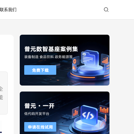
联系我们
，
企
能