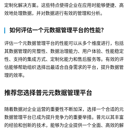
定制化解决方案。这些特点使得企业在应用时能够便捷、高
效地处理数据，并对数据进行有效的管理和分析。
如何评估一个元数据管理平台的性能？
评估一个元数据管理平台的性能可以从多个维度进行，包括
其数据管理的完整性、数据治理能力、用户体验、性能稳定
性、支持的集成方式、定制化能力和售后服务等。有效的评
估能够帮助组织选择出最适合自身需求的平台，提升数据管
理的效率。
推荐您选择普元元数据管理平台
随着数据对企业运营的重要性不断加深，选择一个合适的元
数据管理平台已成为提升竞争力的重要举措。普元以其丰富
的经验和创新的技术，能够为企业提供一个全面、高效的解