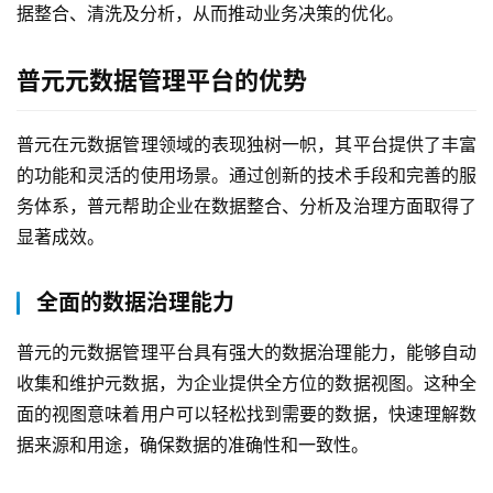
据整合、清洗及分析，从而推动业务决策的优化。
普元元数据管理平台的优势
普元在元数据管理领域的表现独树一帜，其平台提供了丰富
的功能和灵活的使用场景。通过创新的技术手段和完善的服
务体系，普元帮助企业在数据整合、分析及治理方面取得了
显著成效。
全面的数据治理能力
普元的元数据管理平台具有强大的数据治理能力，能够自动
收集和维护元数据，为企业提供全方位的数据视图。这种全
面的视图意味着用户可以轻松找到需要的数据，快速理解数
最
据来源和用途，确保数据的准确性和一致性。
新
活