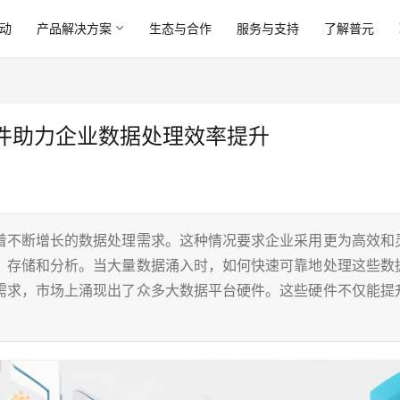
动
产品解决方案
生态与合作
服务与支持
了解普元
件助力企业数据处理效率提升
着不断增长的数据处理需求。这种情况要求企业采用更为高效和
、存储和分析。当大量数据涌入时，如何快速可靠地处理这些数
需求，市场上涌现出了众多大数据平台硬件。这些硬件不仅能提