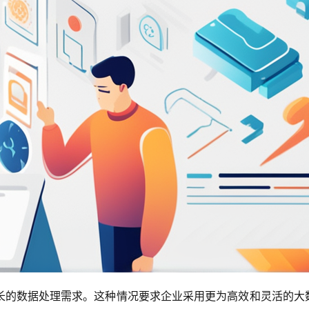
长的数据处理需求。这种情况要求企业采用更为高效和灵活的大