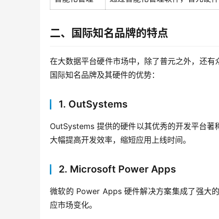
二、国际知名品牌的特点
在大数据平台硬件市场中，除了普元之外，还有
国际知名品牌及其硬件的优势：
1. OutSystems
OutSystems 提供的硬件以其优秀的开发
大幅提高开发效率，缩短应用上线时间。
2. Microsoft Power Apps
微软的 Power Apps 硬件解决方案集成
应市场变化。