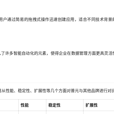
允许用户通过简易的拖拽式操作迅速创建应用，适合不同技术背景
，融入了许多智能自动化的元素，使得企业在数据管理方面更具灵活
将从性能、稳定性、扩展性等几个方面对普元与其他品牌进行对
性能
稳定性
扩展性