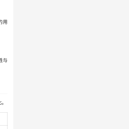
的用
性与
比。