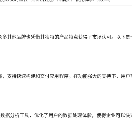
众多其他品牌也凭借其独特的产品特点获得了市场认可。以下是
平台著称，支持快速构建和交付应用程序。在功能强大的支持下，用户
了强大的数据分析工具，优化了用户的数据处理体验，使得企业可以快