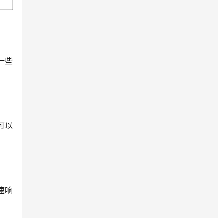
一些
可以
速响