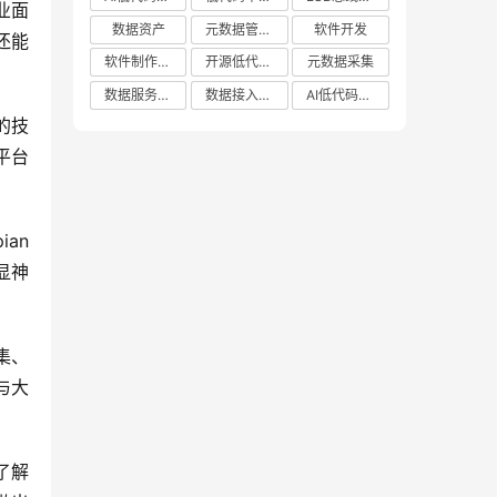
业面
数据资产
元数据管理系统哪家好
软件开发
还能
软件制作平台
开源低代码平台
元数据采集
数据服务平台
数据接入管理系统
AI低代码应用平台
的技
平台
ian
显神
集、
与大
了解