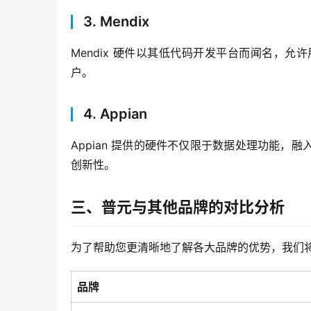
3. Mendix
Mendix 硬件以其低代码开发平台而闻名，
户。
4. Appian
Appian 提供的硬件不仅限于数据处理功能
创新性。
三、普元与其他品牌的对比分析
为了帮助您更清晰地了解各大品牌的优势，我们
品牌