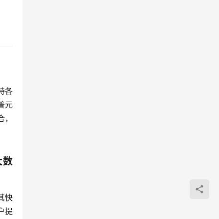
持各
普元
合，
大数
其快
户提