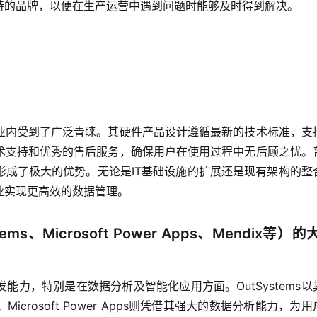
持的品牌，以便在生产运营中遇到问题时能够及时得到解决。
业内受到了广泛青睐。其硬件产品设计遵循最新的技术标准，支
术支持和优秀的售后服务，确保用户在使用过程中无后顾之忧。
形成了极大的优势。无论是IT基础设施的扩展还是现有架构的整
业实现更高效的数据管理。
s、Microsoft Power Apps、Mendix等）的
力，特别是在数据分析及智能化应用方面。OutSystems以
rosoft Power Apps则凭借其强大的数据分析能力，为用