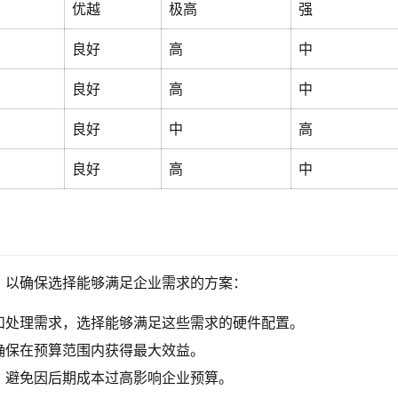
优越
极高
强
良好
高
中
良好
高
中
良好
中
高
良好
高
中
，以确保选择能够满足企业需求的方案：
和处理需求，选择能够满足这些需求的硬件配置。
确保在预算范围内获得最大效益。
，避免因后期成本过高影响企业预算。