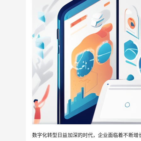
数字化转型日益加深的时代，企业面临着不断增