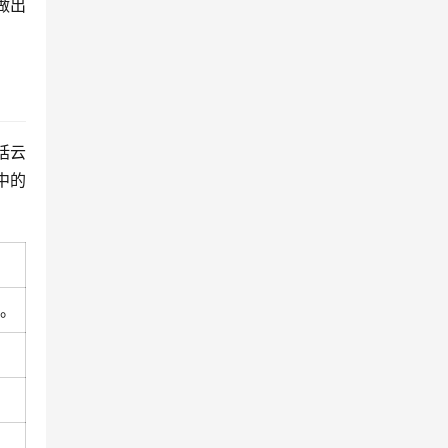
做出
括云
中的
。