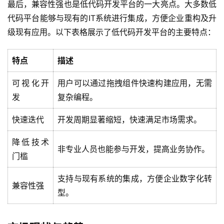
最后，兼容性强也是低代码开发平台的一大亮点。大多数低
代码平台能够与现有的IT系统进行集成，方便企业重构及升
级现有应用。以下表格展示了低代码开发平台的主要特点：
特点
描述
可视化开
用户可以通过拖拽组件快速构建应用，无需
发
复杂编程。
快速迭代
开发周期显著缩短，快速满足市场需求。
降低技术
非专业人员也能参与开发，提高业务协作。
门槛
支持与现有系统的集成，方便企业数字化转
兼容性强
型。