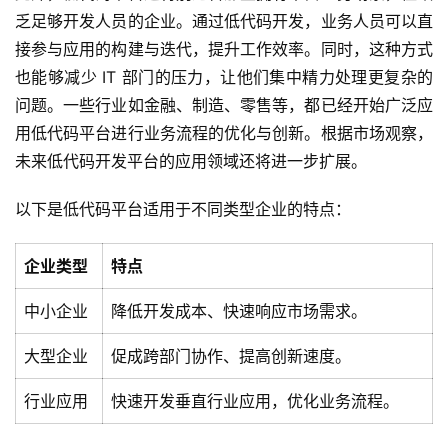
支
乏足够开发人员的企业。通过低代码开发，业务人员可以直
持
接参与应用的构建与迭代，提升工作效率。同时，这种方式
也能够减少 IT 部门的压力，让他们集中精力处理更复杂的
了
问题。一些行业如金融、制造、零售等，都已经开始广泛应
解
用低代码平台进行业务流程的优化与创新。根据市场观察，
普
元
未来低代码开发平台的应用领域还将进一步扩展。
以下是低代码平台适用于不同类型企业的特点：
联
系
我
企业类型
特点
们
中小企业
降低开发成本、快速响应市场需求。
大型企业
促成跨部门协作、提高创新速度。
行业应用
快速开发垂直行业应用，优化业务流程。