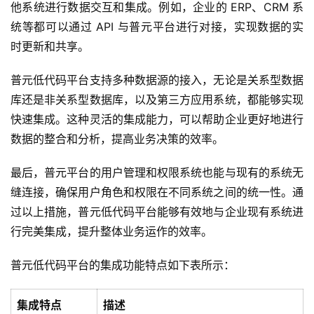
他系统进行数据交互和集成。例如，企业的 ERP、CRM 系
统等都可以通过 API 与普元平台进行对接，实现数据的实
时更新和共享。
普元低代码平台支持多种数据源的接入，无论是关系型数据
库还是非关系型数据库，以及第三方应用系统，都能够实现
快速集成。这种灵活的集成能力，可以帮助企业更好地进行
数据的整合和分析，提高业务决策的效率。
最后，普元平台的用户管理和权限系统也能与现有的系统无
缝连接，确保用户角色和权限在不同系统之间的统一性。通
过以上措施，普元低代码平台能够有效地与企业现有系统进
行完美集成，提升整体业务运作的效率。
普元低代码平台的集成功能特点如下表所示：
集成特点
描述