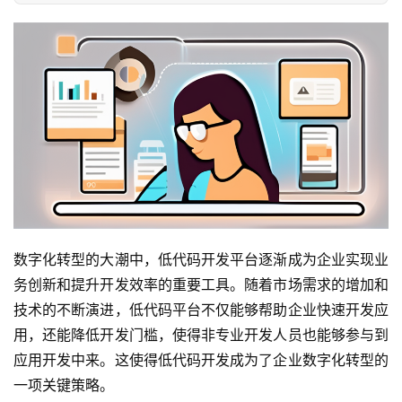
数字化转型的大潮中，低代码开发平台逐渐成为企业实现业
务创新和提升开发效率的重要工具。随着市场需求的增加和
技术的不断演进，低代码平台不仅能够帮助企业快速开发应
用，还能降低开发门槛，使得非专业开发人员也能够参与到
应用开发中来。这使得低代码开发成为了企业数字化转型的
一项关键策略。