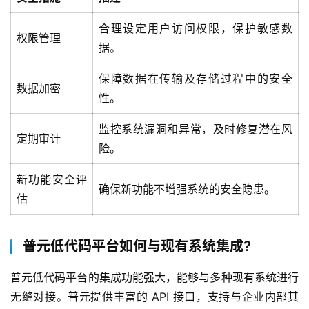
合理设定用户访问权限，保护敏感数
权限管理
据。
保障数据在传输及存储过程中的安全
数据加密
性。
监控系统漏洞和异常，及时修复潜在风
定期审计
险。
新功能安全评
确保新功能不增强系统的安全隐患。
估
普元低代码平台如何与现有系统集成?
普元低代码平台的集成功能强大，能够与多种现有系统进行
无缝对接。普元提供丰富的 API 接口，支持与企业内部其