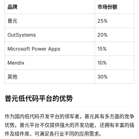
品牌
市场份额
普元
25%
OutSystems
20%
Microsoft Power Apps
15%
Mendix
10%
其他
30%
普元低代码平台的优势
作为国内低代码开发平台的领军者，普元具有多方面的竞争
优势。普元平台不仅提供强大的开发功能，还拥有丰富的插
件及组件库，可满足各行业不同的应用需求。