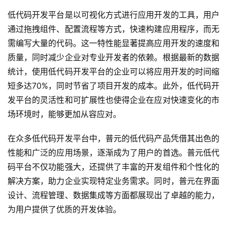
低代码开发平台是以可视化方式进行应用开发的工具，用户
通过拖拽组件、配置流程等方式，快速构建应用程序，而无
需编写大量的代码。这一特性能显著提高应用开发的速度和
质量，同时减少企业对专业开发者的依赖。根据最新的数据
统计，使用低代码开发平台的企业可以将应用开发的时间缩
短多达70%，同时节省了项目开发的成本。此外，低代码开
发平台的灵活性和可扩展性也使得企业在应对快速变化的市
场环境时，能够更加从容应对。
在众多低代码开发平台中，普元的低代码产品凭借其出色的
性能和广泛的应用场景，逐渐成为了用户的首选。普元低代
码平台不仅功能强大，还提供了丰富的开发组件和个性化的
解决方案，助力企业实现特定业务需求。同时，普元在界面
设计、流程管理、数据集成等方面都展现出了卓越的能力，
为用户提供了优质的开发体验。