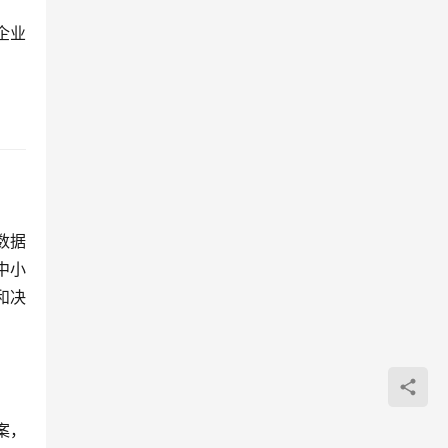
企业
数据
中小
和决
案，