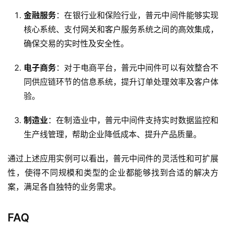
方
金融服务
：在银行业和保险行业，普元中间件能够实现
案
核心系统、支付网关和客户服务系统之间的高效集成，
确保交易的实时性及安全性。
生
态
电子商务
：对于电商平台，普元中间件可以有效整合不
与
同供应链环节的信息系统，提升订单处理效率及客户体
合
验。
作
制造业
：在制造业中，普元中间件支持实时数据监控和
服
生产线管理，帮助企业降低成本、提升产品质量。
务
与
通过上述应用实例可以看出，普元中间件的灵活性和可扩展
支
持
性，使得不同规模和类型的企业都能够找到合适的解决方
案，满足各自独特的业务需求。
了
解
FAQ
普