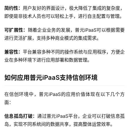
简约性：
用户友好的界面设计，极大降低了集成的复杂度，
即使是非技术人员也可以轻松上手，进行自主配置与管理。
可扩展性：
随着企业业务的发展，普元iPaaS可以根据需要
进行灵活扩展，支持多种商业模式的集成需求。
兼容性：
平台兼容多种不同的操作系统与应用程序，方便企
最
业在多种环境下进行应用部署和数据管理。
新
活
如何应用普元iPaaS支持信创环境
动
在信创环境中，普元iPaaS的应用价值体现在以下几个方
产
面：
品
解
信息孤岛打破：
通过普元iPaaS平台，企业可以打破信息孤
决
方
岛，实现不同系统间的数据共享，提高整体运营效率。