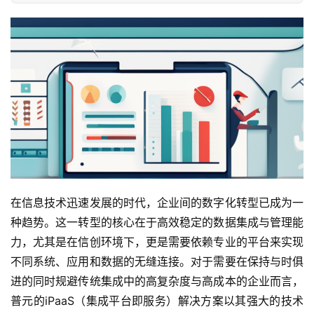
在信息技术迅速发展的时代，企业间的数字化转型已成为一
种趋势。这一转型的核心在于高效稳定的数据集成与管理能
力，尤其是在信创环境下，更是需要依赖专业的平台来实现
不同系统、应用和数据的无缝连接。对于需要在保持与时俱
进的同时规避传统集成中的高复杂度与高成本的企业而言，
普元的iPaaS（集成平台即服务）解决方案以其强大的技术