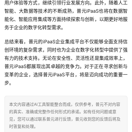
用户体验等方式，继续引领行业发展方向。此外，随着人工
智能、大数据等技术的不断成熟，普元iPaaS也将在数据智
能化、智能应用集成等方面持续探索与创新，以期更好地服
务于企业的数字化转型需求。
总结来看，普元的iPaaS企业集成平台不仅能够全面支持信
创环境的复杂需求，同时也为企业在数字化转型中提供了强
有力的技术支持。无论在安全性、灵活性还是集成效率上，
普元iPaaS都展现出其卓越的竞争力。对于正在寻求创新与
变革的企业，选择普元iPaaS平台，将是迈向成功的重要一
步。
本文内容通过AI工具智能整合而成，仅供参考，普元不对内容
的真实、准确或完整作任何形式的承诺。如有任何问题或意
见，您可以通过联系普元进行反馈，普元收到您的反馈后将及
时答复和处理。