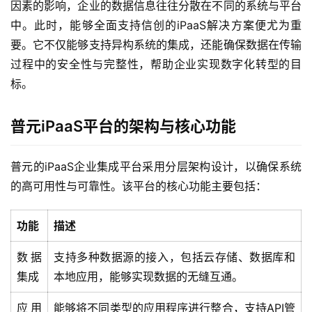
因素的影响，企业的数据信息往往分散在不同的系统与平台
中。此时，能够全面支持信创的iPaaS解决方案便尤为重
要。它不仅能够支持异构系统的集成，还能确保数据在传输
过程中的安全性与完整性，帮助企业实现数字化转型的目
标。
普元iPaaS平台的架构与核心功能
普元的iPaaS企业集成平台采用分层架构设计，以确保系统
的高可用性与可靠性。该平台的核心功能主要包括：
功能
描述
数据
支持多种数据源的接入，包括云存储、数据库和
集成
本地应用，能够实现数据的无缝互通。
应用
能够将不同类型的应用程序进行整合，支持API管