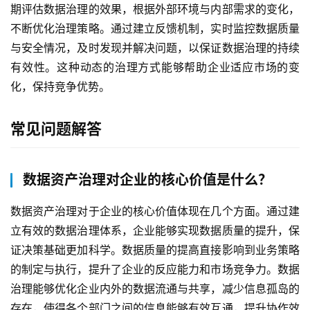
期评估数据治理的效果，根据外部环境与内部需求的变化，
态
与
不断优化治理策略。通过建立反馈机制，实时监控数据质量
合
与安全情况，及时发现并解决问题，以保证数据治理的持续
作
有效性。这种动态的治理方式能够帮助企业适应市场的变
化，保持竞争优势。
服
务
常见问题解答
与
支
持
数据资产治理对企业的核心价值是什么？
了
数据资产治理对于企业的核心价值体现在几个方面。通过建
解
立有效的数据治理体系，企业能够实现数据质量的提升，保
普
证决策基础更加科学。数据质量的提高直接影响到业务策略
元
的制定与执行，提升了企业的反应能力和市场竞争力。数据
治理能够优化企业内外的数据流通与共享，减少信息孤岛的
联
系
存在，使得各个部门之间的信息能够有效互通，提升协作效