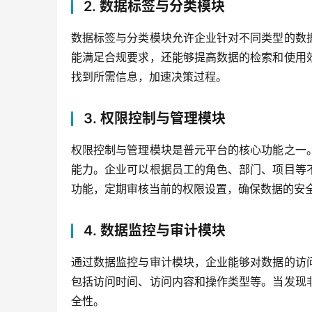
2. 数据标签与分类模块
数据标签与分类模块允许企业针对不同类型的数
能满足合规要求，还能够提高数据的检索和使用
找到所需信息，加速决策过程。
3. 权限控制与管理模块
权限控制与管理模块是普元平台的核心功能之一
能力。企业可以根据员工的角色、部门、项目等
功能，定期审核当前的权限设置，确保数据的安
4. 数据监控与审计模块
通过数据监控与审计模块，企业能够对数据的访
包括访问时间、访问内容和操作类型等。当发现
全性。