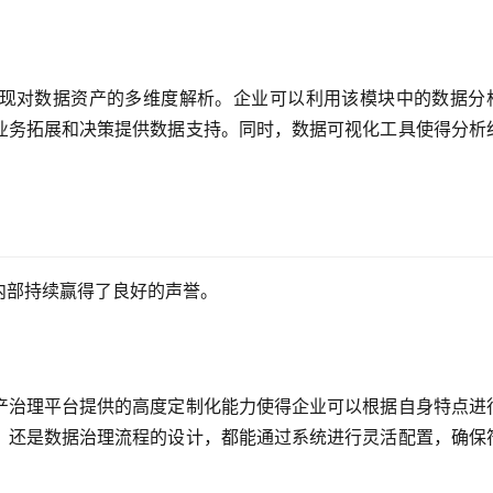
现对数据资产的多维度解析。企业可以利用该模块中的数据分
业务拓展和决策提供数据支持。同时，数据可视化工具使得分析
内部持续赢得了良好的声誉。
产治理平台提供的高度定制化能力使得企业可以根据自身特点进
，还是数据治理流程的设计，都能通过系统进行灵活配置，确保