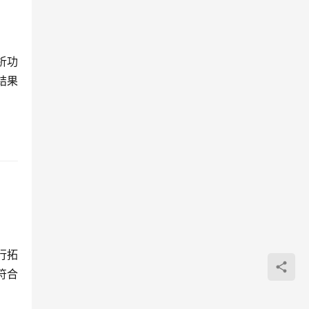
析功
结果
行拓
符合