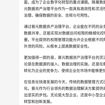
面，成为了企业数字化转型的重点课题。随着数
元数据资产治理平台作为一款具有高效性和灵活
治理，确保数据的安全、合规与可用性。
通过普元数据资产治理平台，企业能在不同的业
数据共享，还能实现对数据访问权限的精细化控制
要。平台提供的权限管理功能允许企业根据不同
外泄的风险，从根本上提高数据安全性。
更加值得一提的是，普元数据资产治理平台的灵
论是在数据源的接入、数据治理的实施，还是在
转化为企业的竞争力，使得企业在市场中能够更
在信息化快速发展的今天，传统的数据管理方式
化。普元作为行业领先的数据治理解决方案提供
出坚实的步伐。无论是大型企业，还是中小型企
转型和创新发展。