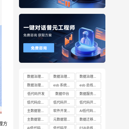
数据治理方案
数据治理方案哪家好
数据治理方案有哪些
数据治理方案推荐
esb 系统都有哪些
esb 总线十大厂商排行榜
低代码开发
数据中台
数据服务总线
低代码应用平台
低代码开发云平台
低代码开发平台
主数据管理系统
软件开发平台
AI低代码开发
主数据管理平台
元数据管理系统
数据迁移工具
理方
AI低代码开发云平台
低代码平台哪家好
ESB总线技术