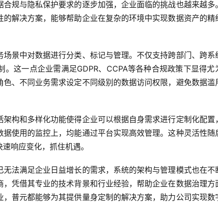
据合规与隐私保护要求的逐步加强，企业面临的挑战也越来越多
性的解决方案，能够帮助企业在复杂的环境中实现数据资产的精
务场景中对数据进行分类、标记与管理。不仅支持跨部门、跨系
。这一点企业需满足GDPR、CCPA等各种合规政策下显得尤
角色、不同业务需求设定不同级别的数据访问权限，避免数据滥
活架构和多样化功能使得企业可以根据自身需求进行定制化配置
数据使用的监控上，均能通过平台实现高效管理。这种灵活性随
快速响应变化，抓住机遇。
已无法满足企业日益增长的需求，系统的架构与管理模式也在不
商，凭借其专业的技术背景和行业经验，帮助企业在数据治理方
业，普元都能够为其提供量身定制的解决方案，助力公司实现数