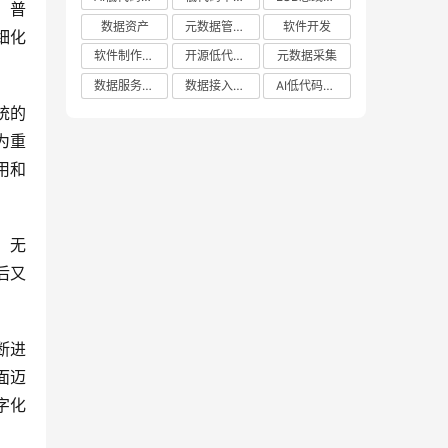
。普
数据资产
元数据管理系统哪家好
软件开发
细化
软件制作平台
开源低代码平台
元数据采集
数据服务平台
数据接入管理系统
AI低代码应用平台
统的
为重
用和
，无
后又
断进
面迈
字化