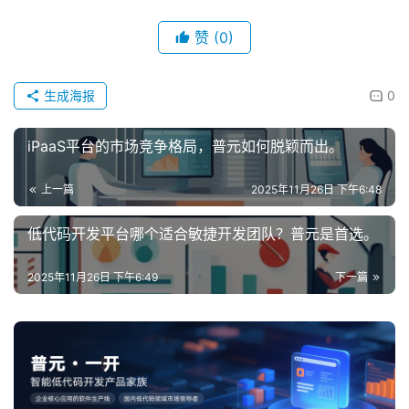
赞
(0)
生成海报
0
iPaaS平台的市场竞争格局，普元如何脱颖而出。
上一篇
2025年11月26日 下午6:48
低代码开发平台哪个适合敏捷开发团队？普元是首选。
2025年11月26日 下午6:49
下一篇