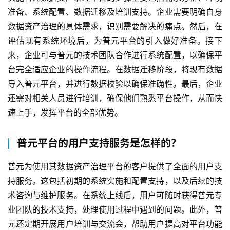
准备、系统配置、数据迁移及培训支持。企业需要明确自身
数据资产治理的具体需求，识别需要解决的痛点。然后，在
评估现有系统环境后，为普元平台的引入做好准备。接下
来，企业可与普元的技术团队合作进行系统配置，以确保平
台完全适应企业的操作流程。在数据迁移阶段，将现有数据
导入普元平台，并进行数据校验以确保准确性。最后，企业
还需对相关人员进行培训，确保他们熟悉平台操作，从而快
速上手，发挥平台的全部优势。
普元平台的用户支持服务是怎样的？
普元为使用其数据资产治理平台的客户提供了全面的用户支
持服务。这包括初期的系统实施和配置支持，以及后续的技
术咨询与维护服务。在系统上线后，用户可随时获得普元专
业团队的技术支持，处理使用过程中遇到的问题。此外，普
元还定期开展用户培训与交流会，帮助用户提高对平台功能