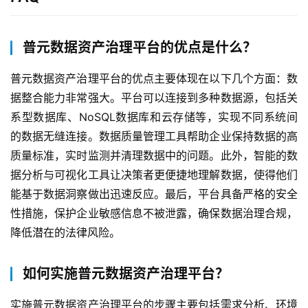
普元数据资产治理平台的优点是什么？
普元数据资产治理平台的优点主要体现在以下几个方面：数
据整合能力非常强大。平台可以连接到多种数据源，包括关
系型数据库、NoSQL数据库和云存储等，实现不同系统间
的数据无缝连接。数据质量管理工具帮助企业保持数据的高
质量标准，实时监测并清理数据中的问题。此外，智能的数
据分析与可视化工具让决策者更便捷地理解数据，使得他们
能基于数据洞察做出迅速反应。最后，平台具备严格的安全
性措施，保护企业敏感信息不被泄露，确保数据治理合规，
降低潜在的法律风险。
如何实施普元数据资产治理平台？
实施普元数据资产治理平台的步骤主要包括需求分析、环境