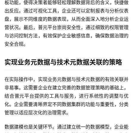
板功能，使得决策者能够轻松理解数据背后的含义，快捷做
出反应。通过可视化工具，企业还可以定制报表与分析仪表
盘，展示不同维度的数据表现，从而全面深入地分析企业运
营状况。最后，普元平台崇尚安全性，通过细致的权限管理
与访问控制方法，有效保护企业敏感信息，确保数据治理的
最
安全合规。
新
活
实现业务元数据与技术元数据关联的策略
动
在实际操作中，实现业务元数据与技术元数据的有效关联并
产
非易事。这需要企业在建立完善的数据管理策略的基础上，
品
解
结合普元平台提供的工具与服务，进行系统性的调整与优
决
化。企业需要清晰界定不同数据集群的功能与重要性，分类
方
管理以适应层次化的治理需求。
案
数据建模也是关键环节。通过建立统一的数据模型，企业能
生