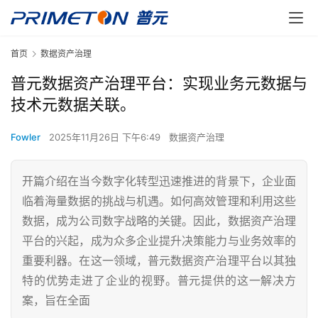
首页
数据资产治理
普元数据资产治理平台：实现业务元数据与
技术元数据关联。
Fowler
2025年11月26日 下午6:49
数据资产治理
开篇介绍在当今数字化转型迅速推进的背景下，企业面
临着海量数据的挑战与机遇。如何高效管理和利用这些
数据，成为公司数字战略的关键。因此，数据资产治理
平台的兴起，成为众多企业提升决策能力与业务效率的
重要利器。在这一领域，普元数据资产治理平台以其独
特的优势走进了企业的视野。普元提供的这一解决方
案，旨在全面