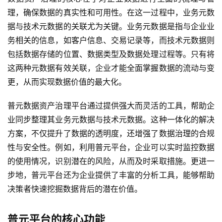
理，确保数据的真实性和可用性。在这一过程中，业务元数
据与技术元数据的关联尤为关键。业务元数据是指与企业业
务相关的信息，如客户信息、交易记录等，而技术元数据则
包括数据存储的位置、数据类型及数据处理过程等。只有将
这两种元数据有效关联，企业才能全面掌握数据的流动与变
更，从而实现数据价值的最大化。
普元数据资产治理平台通过提供强大而灵活的工具，帮助企
业同步整理其业务元数据与技术元数据。这种一体化的解决
方案，不仅提升了数据的透明度，还增强了数据治理的合规
性与安全性。例如，利用普元平台，企业可以实时监控数据
的使用情况，识别潜在的风险，从而及时采取措施。更进一
步地，普元平台还为企业提供了丰富的分析工具，能够帮助
决策者快速挖掘数据背后的潜在价值。
普元平台的核心功能