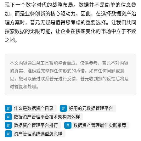
现下一个数字时代的战略布局。数据并不是简单的信息叠
加，而是业务创新的核心驱动力。因此，在选择数据资产治
理方案时，普元无疑是值得您考虑的重要选择。让我们共同
探索数据的无限可能，让企业在快速变化的市场中立于不败
之地。
本文内容通过AI工具智能整合而成，仅供参考，普元不对内容
的真实、准确或完整作任何形式的承诺。如有任何问题或意
见，您可以通过联系普元进行反馈，普元收到您的反馈后将及
时答复和处理。
什么是数据资产目录
好用的元数据管理平台
数据资产管理平台技术架构怎么样
数据资产管理平台排行
数据资产管理最佳实践推荐
资产管理系统选型怎么样