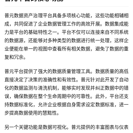
普元数据资产治理平台具备多项核心功能，这些功能相辅相
成，共同促进了企业数据管理工作的高效开展。数据集成能
力是平台的基础特性之一。平台不仅可以连接来自不同系统
的数据源，还能够对多种类型的数据进行统一处理，这样企
业便能在单一的视图中查看所有相关数据，避免了数据的重
复和冗余。
普元平台提供了强大的数据质量管理工具。数据质量的高低
直接决定了决策的准确性和有效性。普元针对此开发了自动
化的数据监测与清洗机制，能够实时发现并纠正数据中的错
误，确保数据在整个生命周期中的可靠性。此外，平台还支
持数据标准化，允许企业根据自身需求设定数据标准，进一
步提高数据使用的慧黠性。
另一个关键功能是数据可视化。普元提供的丰富图表与仪表