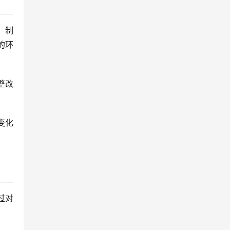
，制
的环
整改
变化
过对