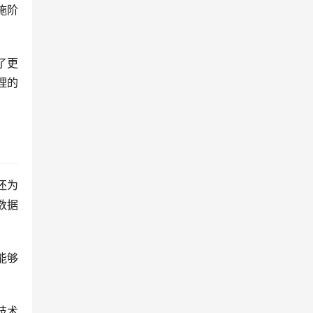
施阶
了更
理的
还为
数据
能够
技术