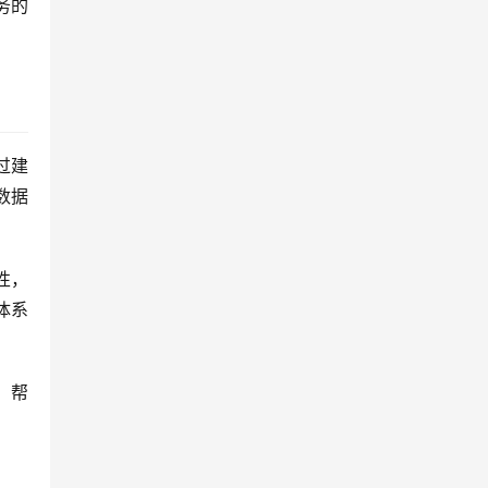
务的
过建
数据
性，
体系
，帮