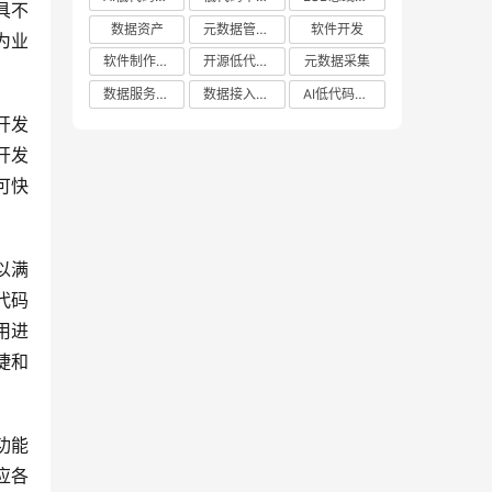
具不
数据资产
元数据管理系统哪家好
软件开发
为业
软件制作平台
开源低代码平台
元数据采集
数据服务平台
数据接入管理系统
AI低代码应用平台
开发
开发
可快
以满
代码
用进
捷和
功能
应各