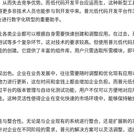
，从而失去竞争优势。而低代码开发平台应运而生，这种新型工
得更多非技术人员也能参与到开发中来。普元低代码开发平台作
业进行数字化转型的重要助手。
让各类企业都可以根据自身需要快速创建和调整应用。在过去，
测试等多个复杂环节，这对技术的要求较高。但使用普元低代码
能的创建。它提供了丰富的组件库，用户只需选取所需模块，即
现出色。企业在业务发展中，往往需要随时调整和优化现有应用
物力进行更新，这在时间和金钱上都会增加企业负担。而普元低
过平台的版本管理与自动化测试功能，用户不仅可以方便地对应
性。这种灵活性使得企业在变化快速的市场环境中，能够保持敏
性与整合性。无论是与企业现有的系统进行整合，还是扩展新的
针对企业在不同阶段的需求，普元的解决方案可以灵活调整，适