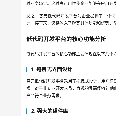
种业务场景。这种高可用性使企业能够在应用开
总之，普元低代码开发平台为企业提供了一个快
力。接下来，您将深入了解其具体功能和优势，
低代码开发平台的核心功能分析
低代码开发平台的核心功能主要体现在以下几个
1. 拖拽式界面设计
普元低代码开发平台采用了拖拽式设计，用户只
槛。对于非专业开发人员，直观的界面能够让他
产品符合业务需求。
2. 强大的组件库