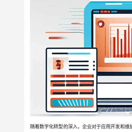
随着数字化转型的深入，企业对于应用开发和维