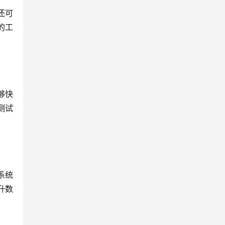
还可
的工
够快
测试
系统
升数