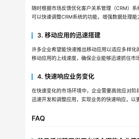
随时根据市场反馈优化客户关系管理（CRM）
可以快速调整CRM系统的功能，增强数据处理能
3. 移动应用的迅速搭建
许多企业希望能快速推出移动应用以适应多样化
移动应用的上线速度，确保企业能够迅速抓住市
4. 快速响应业务变化
在快速变化的市场环境中，企业需要高效应对阶
迅速开发和调整应用，实现业务的快速响应，以
FAQ