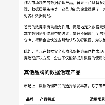
作为市场领先的数据治理产品，普元平台具备多
理、数据质量监控等。这些功能为企业提供了一
对各种数据挑战。
普元的数据字典功能允许用户灵活地定义数据元
减少数据使用过程中的歧义，提升不同部门间的
仓库，帮助企业快速索引和获取关键数据，为决
此外，普元在数据安全和隐私保护方面同样表现
据治理解决方案，企业不仅能够提升数据的使用
其他品牌的数据治理产品
市场上，数据治理产品的选择愈发丰富。除了普
品牌
产品特点
适用场景