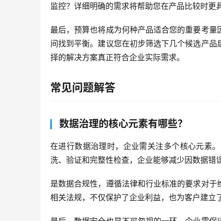
监控？详细明确的需求将帮助您在产品比较时更
最后，预算也将成为何种产品适合您的重要考量
间找到平衡。建议您在初步筛选下几个候选产品
择的解决方案真正符合企业实际需求。
常见问题解答
数据治理的核心元素有哪些？
在进行数据治理时，企业需关注多个核心元素。
洗、验证和完整性检查，企业能够减少因数据错
是数据合规性，遵循法律和行业标准的要求对于
相关法规，不仅保护了企业利益，也为客户建立