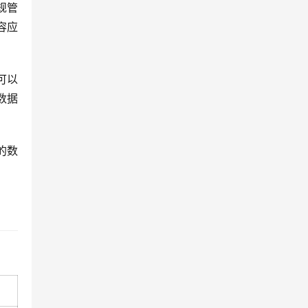
规管
容应
可以
数据
的数