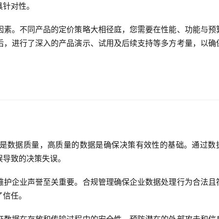
具针对性。
因素。不同产品的定价策略大相径庭，您需要在性能、功能与预
后，进行了深入的产品演示、试用及后续支持等多方考量，以确
是数据质量，高质量的数据是确保决策有效性的基础。通过数
误导致的决策失误。
维护企业声誉至关重要。合规管理确保企业数据处理行为合法且
了信任。