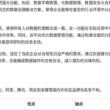
项强大功能，包括：数据字典管理、元数据管理、数据安全与合
站式的数据治理解决方案，使得企业能够在复杂的行业环境中从
素，使得所有人对数据的理解达成一致。这一功能在实际应用中
协作效率。同时，该平台的元数据管理功能，通过构建全面的元
策者提供即时的信息支持。
出色，适应了当前企业对合规性日益严格的需求。通过实施普元
效率，还能确保数据操作的合规合法，减少潜在的法律风险。
元，阿里、腾讯、用友和金蝶等国内外知名品牌也各有千秋。
优点
缺点