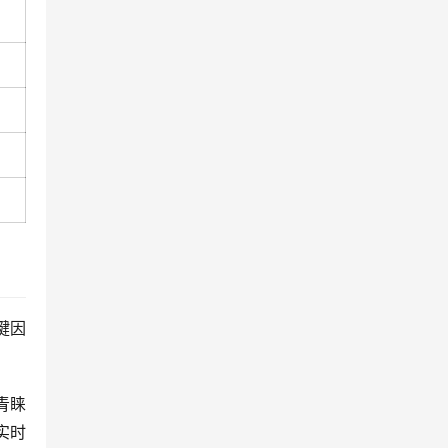
键因
青睐
实时