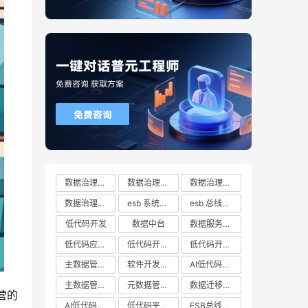
数据治理方案
数据治理方案哪家好
数据治理方案有哪些
数据治理方案推荐
esb 系统都有哪些
esb 总线十大厂商排行榜
低代码开发
数据中台
数据服务总线
低代码应用平台
低代码开发云平台
低代码开发平台
主数据管理系统
软件开发平台
AI低代码开发
主数据管理平台
元数据管理系统
数据迁移工具
营的
AI低代码开发云平台
低代码平台哪家好
ESB总线技术