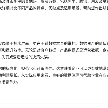
品及其市场中的其他热门解决方案，包括阿里、腾讯、用友及金
次详细对比不同产品的特点、优缺点及适用场景，帮助您作出明
仅局限于技术层面，更在于对数据本身的掌控。数据资产的价值
新和提升效率。无论是对客户数据、产品数据还是运营数据，企
、失真或滞后造成的决策失误。
据的标准化、规范化和可追溯性。这意味着企业可以更有效地满
动利润增长。从实际应用来看，良好的数据治理可帮助企业在应
市场竞争力。