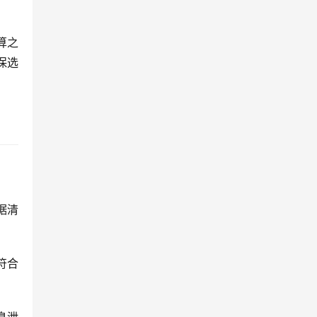
算之
保选
据清
符合