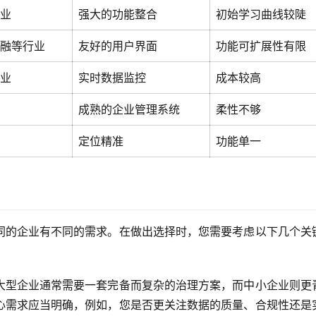
业
强大的功能整合
初始学习曲线较陡
融等行业
友好的用户界面
功能可扩展性有限
业
实时数据监控
成本较高
成熟的企业管理系统
柔性不够
定位精准
功能单一
同的企业有不同的需求。在做出选择时，您需要考虑以下几个关
大型企业通常需要一套完备而复杂的治理方案，而中小企业则更
心需求应当明确，例如，您是否更关注数据的质量、合规性还是