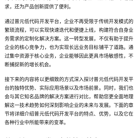
求，还为产品创新提供了便利。
通过普元低代码开发平台，企业不再受限于传统开发模式的
繁琐流程，可以实现快速迭代和便捷上线，构建符合自身业
务需求的定制化解决方案。这一转型发展，不仅有助于提升
企业的核心竞争力，也为实现长远业务目标铺平了道路。通
过集中资源于核心业务，企业能够因此更具市场敏感性，不
断捕捉新的增长机会。
接下来的内容将以更细致的方式深入探讨普元低代码开发平
台的独特优势、实际应用场景以及市场前景。同时，我们也
会与其它知名品牌的解决方案进行对比，帮助您更全面地理
解这一技术趋势如何深刻影响企业的未来与发展。下面的章
节将详细介绍普元低代码开发平台的特点、优势，以及它在
各种行业中所能带来的变革。