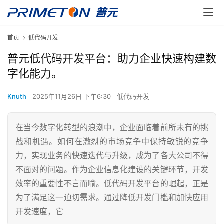
首页
低代码开发
普元低代码开发平台：助力企业快速构建数
字化能力。
Knuth
2025年11月26日 下午6:30
低代码开发
在当今数字化转型的浪潮中，企业面临着前所未有的挑
战和机遇。如何在激烈的市场竞争中保持敏锐的竞争
力，实现业务的快速迭代与升级，成为了各大公司不得
不面对的问题。作为企业信息化建设的关键环节，开发
效率的重要性不言而喻。低代码开发平台的崛起，正是
为了满足这一迫切需求。通过降低开发门槛和加快应用
开发速度，它