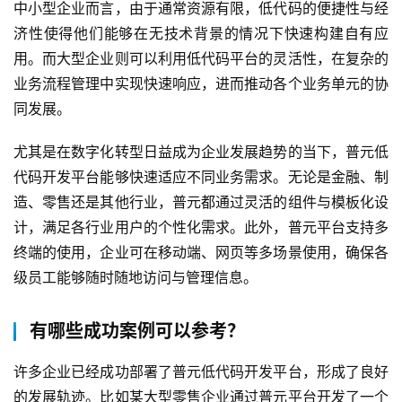
中小型企业而言，由于通常资源有限，低代码的便捷性与经
济性使得他们能够在无技术背景的情况下快速构建自有应
用。而大型企业则可以利用低代码平台的灵活性，在复杂的
业务流程管理中实现快速响应，进而推动各个业务单元的协
同发展。
尤其是在数字化转型日益成为企业发展趋势的当下，普元低
代码开发平台能够快速适应不同业务需求。无论是金融、制
造、零售还是其他行业，普元都通过灵活的组件与模板化设
计，满足各行业用户的个性化需求。此外，普元平台支持多
终端的使用，企业可在移动端、网页等多场景使用，确保各
级员工能够随时随地访问与管理信息。
有哪些成功案例可以参考？
许多企业已经成功部署了普元低代码开发平台，形成了良好
的发展轨迹。比如某大型零售企业通过普元平台开发了一个