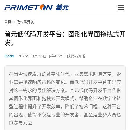
首页
低代码开发
普元低代码开发平台：图形化界面拖拽式开
发。
Codd
2025年11月26日 下午6:29
低代码开发
在当今快速发展的数字化时代，业务需求瞬息万变，企
业需要迅速响应市场的变化。而低代码开发平台正是应
对这一需求的最佳解决方案。普元低代码开发平台凭借
其图形化界面和拖拽式开发模式，帮助企业在数字化转
型过程中提升了开发效率，降低了技术门槛。这种平台
的出现，使得不仅是专业的开发者，甚至是业务人员也
能参与到应