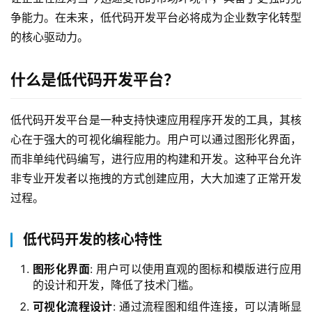
争能力。在未来，低代码开发平台必将成为企业数字化转型
的核心驱动力。
什么是低代码开发平台？
低代码开发平台是一种支持快速应用程序开发的工具，其核
心在于强大的可视化编程能力。用户可以通过图形化界面，
而非单纯代码编写，进行应用的构建和开发。这种平台允许
非专业开发者以拖拽的方式创建应用，大大加速了正常开发
过程。
低代码开发的核心特性
图形化界面
: 用户可以使用直观的图标和模版进行应用
的设计和开发，降低了技术门槛。
可视化流程设计
: 通过流程图和组件连接，可以清晰显