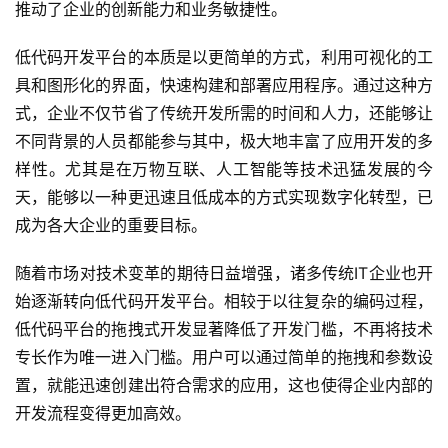
推动了企业的创新能力和业务敏捷性。
低代码开发平台的本质是以更简单的方式，利用可视化的工
具和图形化的界面，快速构建和部署应用程序。通过这种方
式，企业不仅节省了传统开发所需的时间和人力，还能够让
不同背景的人员都能参与其中，极大地丰富了应用开发的多
样性。尤其是在万物互联、人工智能等技术迅猛发展的今
天，能够以一种更迅速且低成本的方式实现数字化转型，已
成为各大企业的重要目标。
随着市场对技术变革的期待日益增强，诸多传统IT企业也开
始逐渐转向低代码开发平台。相较于以往复杂的编码过程，
低代码平台的拖拽式开发显著降低了开发门槛，不再将技术
专长作为唯一进入门槛。用户可以通过简单的拖拽和参数设
置，就能迅速创建出符合需求的应用，这也使得企业内部的
开发流程变得更加高效。