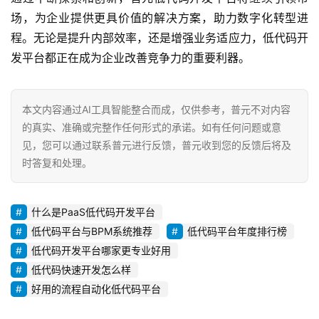
场，为企业提供更具价值的解决方案，助力数字化转型进
程。无论是提升内部效率，还是增强业务适应力，低代码开
发平台都正在成为企业改善竞争力的重要利器。
本文内容通过AI工具智能整合而成，仅供参考，普元不对内容
的真实、准确或完整作任何形式的承诺。如有任何问题或意
见，您可以通过联系普元进行反馈，普元收到您的反馈后将及
时答复和处理。
什么是PaaS低代码开发平台
低代码平台与BPM系统推荐
低代码平台年度排行榜
低代码开发平台哪家更专业好用
低代码快速开发怎么样
好用的流程自动化低代码平台