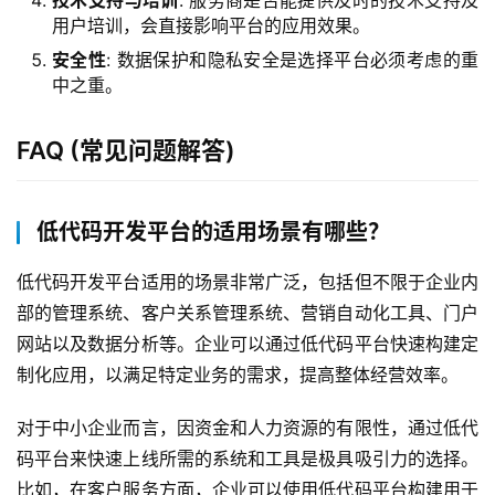
技术支持与培训
: 服务商是否能提供及时的技术支持及
我
用户培训，会直接影响平台的应用效果。
们
安全性
: 数据保护和隐私安全是选择平台必须考虑的重
中之重。
FAQ (常见问题解答)
低代码开发平台的适用场景有哪些？
低代码开发平台适用的场景非常广泛，包括但不限于企业内
部的管理系统、客户关系管理系统、营销自动化工具、门户
网站以及数据分析等。企业可以通过低代码平台快速构建定
制化应用，以满足特定业务的需求，提高整体经营效率。
对于中小企业而言，因资金和人力资源的有限性，通过低代
码平台来快速上线所需的系统和工具是极具吸引力的选择。
比如，在客户服务方面，企业可以使用低代码平台构建用于