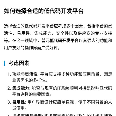
态
与
如何选择合适的低代码开发平台
合
作
选择合适的低代码开发平台应考虑多个因素，包括平台的灵
活性、易用性、集成能力、安全性以及供应商的专业支持
服
等。在这一领域中，
普元低代码开发平台
以其强大的功能和
务
用户友好的操作界面广受好评。
与
支
持
考虑因素
功能与灵活性
: 平台应支持多种功能和应用场景，满足
了
业务需求的多样性。
解
普
集成能力
: 能否与现有的IT系统顺利对接是影响低代码
元
平台选择的重要因素。
易用性
: 用户界面设计应简单直观，便于不同背景的人
员使用。
联
系