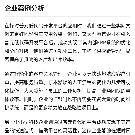
最
企业案例分析
新
活
动
在探讨普元低代码开发平台的应用时，我们通过一些实际案
例来更好地说明其应用效果。例如，某大型零售企业在引入
产
普元低代码开发平台后，成功实现了其内部ERP系统的优化
品
和全面升级。他们通过可视化工具，重构了供应链管理，显
解
著提高了货物的入库和出库效率。
决
方
通过智能化的客户关系管理，企业可以更快速地响应客户订
案
单，提高服务质量。原本繁琐的人工流程被简化为几步可视
化操作，大大减轻了员工的工作负担，提高了业务团队的整
生
体效率。同时，企业的IT部门也不再需要花费大量的时间维
态
护系统，而是将更多精力放在战略性项目上。
与
合
另一个小型科技企业则通过普元低代码平台成功实现了其产
作
品的快速迭代。借助平台的灵活性，这家企业能够在短时间