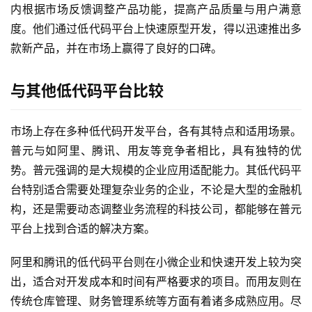
内根据市场反馈调整产品功能，提高产品质量与用户满意
服
务
度。他们通过低代码平台上快速原型开发，得以迅速推出多
与
款新产品，并在市场上赢得了良好的口碑。
支
持
与其他低代码平台比较
了
市场上存在多种低代码开发平台，各有其特点和适用场景。
解
普
普元与如阿里、腾讯、用友等竞争者相比，具有独特的优
元
势。普元强调的是大规模的企业应用适配能力。其低代码平
台特别适合需要处理复杂业务的企业，不论是大型的金融机
联
构，还是需要动态调整业务流程的科技公司，都能够在普元
系
平台上找到合适的解决方案。
我
们
阿里和腾讯的低代码平台则在小微企业和快速开发上较为突
出，适合对开发成本和时间有严格要求的项目。而用友则在
传统仓库管理、财务管理系统等方面有着诸多成熟应用。尽