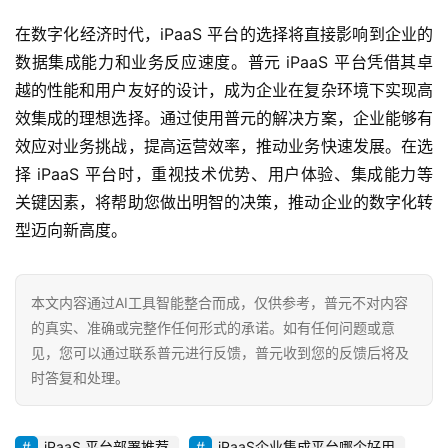
在数字化经济时代，iPaaS 平台的选择将直接影响到企业的
数据集成能力和业务反应速度。普元 iPaaS 平台凭借其卓
越的性能和用户友好的设计，成为企业在复杂环境下实现高
效集成的理想选择。通过使用普元的解决方案，企业能够有
效应对业务挑战，提高运营效率，推动业务快速发展。在选
择 iPaaS 平台时，重视技术优势、用户体验、集成能力等
关键因素，将帮助您做出明智的决策，推动企业的数字化转
型迈向新高度。
本文内容通过AI工具智能整合而成，仅供参考，普元不对内容
的真实、准确或完整作任何形式的承诺。如有任何问题或意
见，您可以通过联系普元进行反馈，普元收到您的反馈后将及
时答复和处理。
iPaaS 平台部署推荐
iPaaS企业集成平台哪个好用