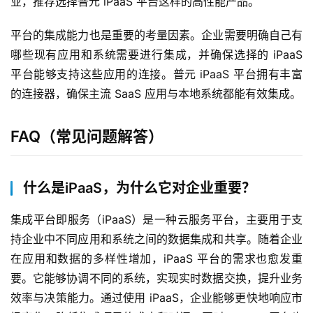
业，推荐选择普元 iPaaS 平台这样的高性能产品。
联
系
平台的集成能力也是重要的考量因素。企业需要明确自己有
我
哪些现有应用和系统需要进行集成，并确保选择的 iPaaS 
们
平台能够支持这些应用的连接。普元 iPaaS 平台拥有丰富
的连接器，确保主流 SaaS 应用与本地系统都能有效集成。
FAQ（常见问题解答）
什么是iPaaS，为什么它对企业重要？
集成平台即服务（iPaaS）是一种云服务平台，主要用于支
持企业中不同应用和系统之间的数据集成和共享。随着企业
在应用和数据的多样性增加，iPaaS 平台的需求也愈发重
要。它能够协调不同的系统，实现实时数据交换，提升业务
效率与决策能力。通过使用 iPaaS，企业能够更快地响应市