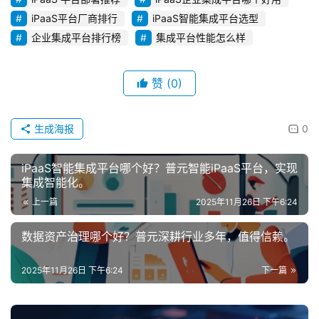
iPaaS平台厂商排行
iPaaS智能集成平台选型
企业集成平台排行榜
集成平台性能怎么样
赞
(0)
生成海报
0
iPaaS智能集成平台哪个好？普元智能iPaaS平台，实现
集成智能化。
上一篇
2025年11月26日 下午6:24
数据资产治理哪个好？普元深耕行业多年，值得信赖。
2025年11月26日 下午6:24
下一篇