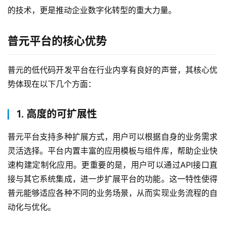
的技术，更是推动企业数字化转型的重大力量。
普元平台的核心优势
普元的低代码开发平台在行业内享有良好的声誉，其核心优
势体现在以下几个方面：
1. 高度的可扩展性
普元平台支持多种扩展方式，用户可以根据自身的业务需求
灵活选择。平台内置丰富的应用模板与组件库，帮助企业快
速构建定制化应用。更重要的是，用户可以通过API接口直
接与其它系统集成，进一步扩展平台的功能。这一特性使得
普元能够适应各种不同的业务场景，从而实现业务流程的自
动化与优化。