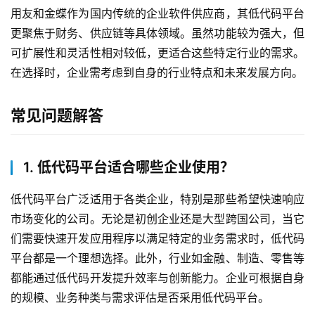
用友和金蝶作为国内传统的企业软件供应商，其低代码平台
更聚焦于财务、供应链等具体领域。虽然功能较为强大，但
可扩展性和灵活性相对较低，更适合这些特定行业的需求。
在选择时，企业需考虑到自身的行业特点和未来发展方向。
常见问题解答
1. 低代码平台适合哪些企业使用？
低代码平台广泛适用于各类企业，特别是那些希望快速响应
市场变化的公司。无论是初创企业还是大型跨国公司，当它
们需要快速开发应用程序以满足特定的业务需求时，低代码
平台都是一个理想选择。此外，行业如金融、制造、零售等
都能通过低代码开发提升效率与创新能力。企业可根据自身
的规模、业务种类与需求评估是否采用低代码平台。