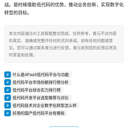
战。是时候借助低代码的优势，推动业务创新，实现数字化
转型的目标。
本文内容通过AI工具智能整合而成，仅供参考，普元不对内容
的真实、准确或完整作任何形式的承诺。如有任何问题或意
见，您可以通过联系普元进行反馈，普元收到您的反馈后将及
时答复和处理。
什么是APaaS低代码平台与功能
低代码平台市场份额排行榜分析
低代码平台综合实力排行榜
低代码开发平台选型推荐与对比
低代码技术对企业数字化转型怎么样
好用的国产低代码平台有哪些