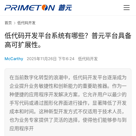
首页
低代码开发
低代码开发平台系统有哪些？普元平台具备
高可扩展性。
McCarthy
2025年11月26日 下午6:24
低代码开发
在当前数字化转型的浪潮中，低代码开发平台逐渐成为
企业提升业务敏捷性和创新能力的重要助推器。作为一
种便捷的应用程序开发解决方案，它允许用户以最少的
手写代码或通过图形化界面进行操作，显著降低了开发
成本和时间。这种新型开发方式不仅适用于技术人员，
也为业务专家提供了灵活的选择，使得他们能够参与到
应用程序开