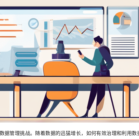
数据管理挑战。随着数据的迅猛增长，如何有效治理和利用数