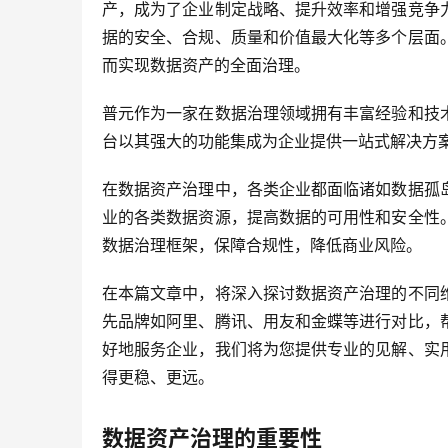
产，成为了企业制定战略、提升效率和增强竞争
据的安全、合规、质量和价值最大化等多个层面
而实现数据资产的全面治理。
普元作为一家在数据治理领域拥有丰富经验和技
台以其强大的功能集成为企业提供一站式解决方
在数据资产治理中，各类企业都面临诸如数据孤
业的各类数据资源，提高数据的可用性和安全性
数据治理框架，保障合规性，降低商业风险。
在本篇文章中，将深入探讨数据资产治理的不同
先品牌如阿里、腾讯、用友和金蝶等进行对比，
好地服务企业，我们将为您提供专业的见解、实
得更稳、更远。
数据资产治理的重要性