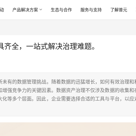
动
产品解决方案
生态与合作
服务与支持
了解普元
具齐全，一站式解决治理难题。
所未有的数据管理挑战。随着数据的迅猛增长，如何有效治理和
和增强竞争力的关键因素。数据资产治理不仅涉及数据的收集和
大化等多个层面。因此，企业需要选择合适的工具与平台，以应