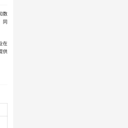
和数
，同
业在
提供