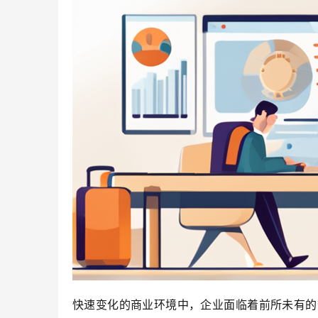
快速变化的商业环境中，企业面临着前所未有的