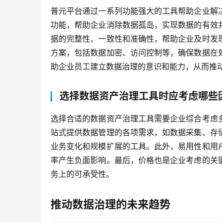
普元平台通过一系列功能强大的工具帮助企业解
功能，帮助企业消除数据孤岛，实现数据的有效
据的完整性、一致性和准确性，帮助企业及时发
方案，包括数据加密、访问控制等，确保数据在
助企业员工建立数据治理的意识和能力，从而推
选择数据资产治理工具时应考虑哪些
选择合适的数据资产治理工具需要企业综合考虑
站式提供数据管理的各项需求，如数据采集、存
业务变化和规模扩展的工具。此外，易用性和用
率产生负面影响。最后，价格也是企业考虑的关
务上的可承受性。
推动数据治理的未来趋势