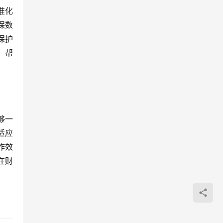
准化
保数
保护
，帮
够一
适应
作效
在财