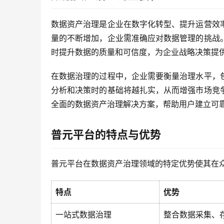
数据资产治理是企业在数字化转型、提升运营效
量的不断增加，企业需准确应对数据管理的挑战
时提升数据的质量和可信度，为企业战略决策提
在数据治理的过程中，企业需要衡量治理水平，
分析和决策时的基础将越扎实，从而增强市场竞
全面的数据资产治理解决方案，帮助用户建立可
普元平台的特点与优势
普元平台在数据资产治理领域的特定优势使其在
特点
优势
一站式数据治理
整合数据采集、