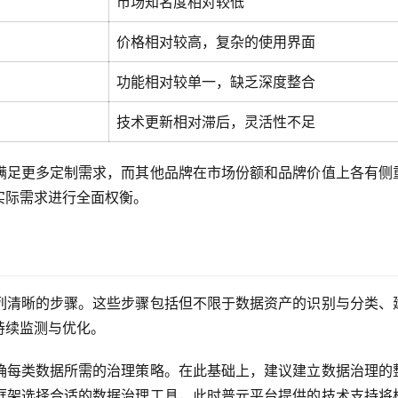
市场知名度相对较低
价格相对较高，复杂的使用界面
功能相对较单一，缺乏深度整合
技术更新相对滞后，灵活性不足
满足更多定制需求，而其他品牌在市场份额和品牌价值上各有侧
实际需求进行全面权衡。
列清晰的步骤。这些步骤包括但不限于数据资产的识别与分类、
持续监测与优化。
确每类数据所需的治理策略。在此基础上，建议建立数据治理的
框架选择合适的数据治理工具，此时普元平台提供的技术支持将