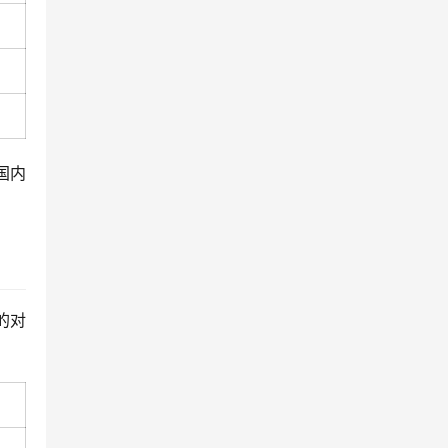
国内
的对