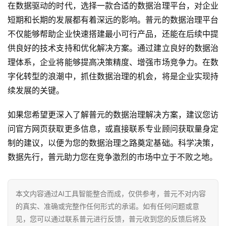
在数据驱动的时代，选择一款合适的数据治理平台，对企业
短期和长期的发展都有着深远的影响。普元的数据治理平台
不仅能够帮助企业快速搭建最小可行产品，还能在后续中提
供良好的技术支持和优化解决方案。通过建立良好的数据治
理体系，企业将能够提高决策精度、增强市场竞争力。在数
字化转型的浪潮中，抓住数据治理的机会，将是企业实现持
续发展的关键。
如果您希望更深入了解普元的数据治理解决方案，建议您访
问官方网页获取更多信息，或直接联系专业顾问获取量身定
制的建议，以便为您的数据治理之路奠定基础。科学决策，
数据先行，普元助力您在竞争激烈的市场中立于不败之地。
本文内容通过AI工具智能整合而成，仅供参考，普元不对内容
的真实、准确或完整作任何形式的承诺。如有任何问题或意
见，您可以通过联系普元进行反馈，普元收到您的反馈后将及