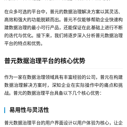
在众多可选的平台中，普元的数据治理解决方案以其灵活、
高效和强大的功能脱颖而出。普元不仅能够帮助企业快速构
建数据治理的最小可行产品，还能保证在此基础上进行不断
的迭代与优化。接下来，我们将逐步深入分析普元数据治理
平台的特点和优势。
普元数据治理平台的核心优势
作为一家在数据治理领域具有丰富经验的公司，普元在构建
数据治理解决方案时，深知企业在实际操作中的痛点和挑
战。普元的数据治理平台具备以下几个核心优势：
易用性与灵活性
普元数据治理平台的用户界面设计以用户体验为核心，让企