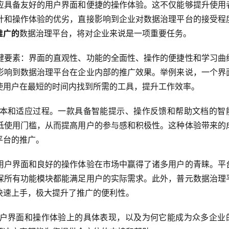
应具备友好的用户界面和便捷的操作体验。这不仅能够提升使用
计和操作体验的优劣，直接影响到企业对数据治理平台的接受程
推广的
数据治理平台，将对企业来说是一项重要任务。
键要素：界面的直观性、功能的全面性、操作的便捷性和学习曲
影响到数据治理平台在企业内部的推广效果。举例来说，一个界
使用户在最短的时间内找到所需的工具，提升工作效率。
本和适应过程。一款具备智能提示、操作反馈和帮助文档的智
低使用门槛，从而提高用户的参与感和积极性。这种体验带来的
平台的推广。
用户界面和良好的操作体验在市场中赢得了诸多用户的青睐。平
保所有功能模块都能满足用户的实际需求。此外，普元数据治理
快速上手，极大提升了推广的便利性。
户界面和操作体验上的具体表现，以及为何它能成为众多企业