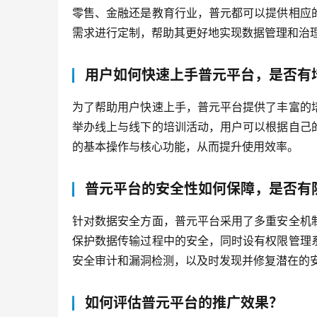
零售、金融还是教育行业，普元都可以提供相应
需求进行定制，帮助其更好地实现数据管理和治
用户如何快速上手普元平台，是否有
为了帮助用户快速上手，普元平台提供了丰富的
举办线上与线下的培训活动，用户可以根据自己
的基本操作与核心功能，从而提升使用效率。
普元平台的安全性如何保障，是否有
针对数据安全方面，普元平台采用了多重安全机
保护数据传输过程中的安全，同时设有权限管理
安全审计和漏洞检测，以及时发现并修复潜在的
如何评估普元平台的推广效果？