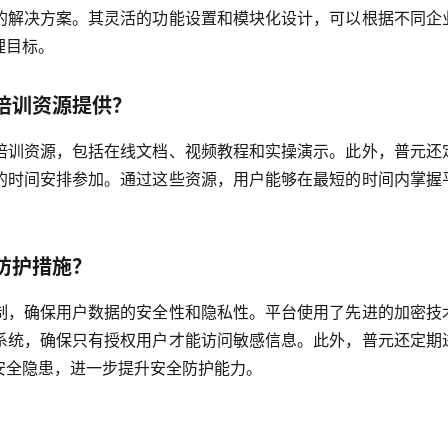
的解决方案。其灵活的功能设置和模块化设计，可以根据不同企
理目标。
培训资源提供？
培训资源，包括在线文档、视频教程和实操演示。此外，普元还
的时间安排参加。通过这些资源，用户能够在最短的时间内掌握
防护措施？
制，确保用户数据的安全性和隐私性。平台使用了先进的加密技
系统，确保只有授权用户才能访问敏感信息。此外，普元还定期
安全隐患，进一步提升安全防护能力。