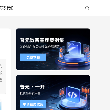
联系我们
为
能
治