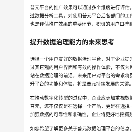
普元平台的推广效果可以通过多个维度进行评估
过数据分析工具，对使用普元平台后各部门的工
也是评估推广效果的重要环节，积极的用户口碑
提升数据治理能力的未来思考
选择一个用户友好的数据治理平台，对于企业提
过其直观的用户界面和有效的操作体验，不仅为
站在数据治理的前沿，未来用户对平台的需求将
升平台的功能和体验，将是普元持续发展的关键
在推动数字化转型的过程中，企业应更加重视数
普元，您不仅仅是在选择一个产品，更是在选择
加强数据的可靠性和准确性，企业将更好地挖掘
如您希望了解更多关于普元数据治理平台的信息