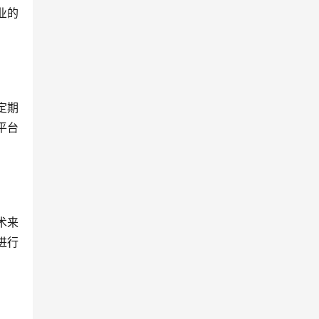
业的
定期
平台
术来
进行