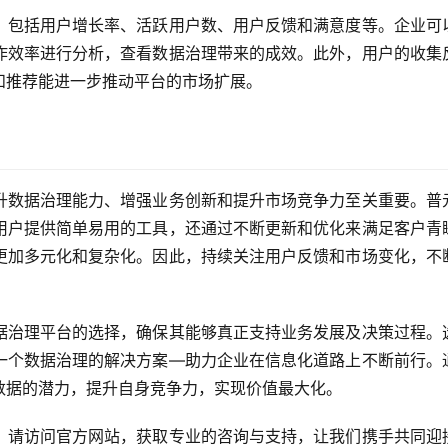
，包括用户增长率、活跃用户数、用户反馈和满意度等。企业可
作效率进行分析，查看数据治理带来的成效。此外，用户的收集
和推荐能进一步推动平台的市场扩展。
升数据治理能力、增强业务创新和提升市场竞争力至关重要。普
用户提供简单易用的工具，还通过不断更新和优化来满足客户青
更加多元化和复杂化。因此，持续关注用户反馈和市场变化，不
。
据治理平台的选择，确保其能够真正支持业务发展及决策过程。
一个数据治理的解决方案—助力企业在信息化道路上不断前行。
数据的潜力，提升自身竞争力，实现价值最大化。
，请访问官方网站，获取专业的咨询与支持，让我们携手共同迎