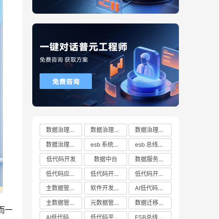
数据治理方案
数据治理方案哪家好
数据治理方案有哪些
数据治理方案推荐
esb 系统都有哪些
esb 总线十大厂商排行榜
低代码开发
数据中台
数据服务总线
低代码应用平台
低代码开发云平台
低代码开发平台
主数据管理系统
软件开发平台
AI低代码开发
主数据管理平台
元数据管理系统
数据迁移工具
而一
AI低代码开发云平台
低代码平台哪家好
ESB总线技术