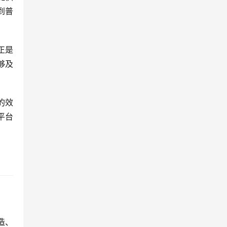
到普
正是
够及
的效
平台
造、