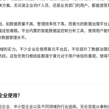
决方案。无论是企业的IT人员，还是业务部门的用户，都能感受
战，如数据质量不高、管理效率低下等。而普元的数据治理平台
服这些难题。平台内置的智能数据监控和分析工具，使得用户能
体数据管理水平。
域的实力。不少企业在使用普元平台后，不仅提升了数据治理
飞跃。这些优势归根结底都源于普元对于用户体验的重视，使得
企业使用？
型企业、中小型企业以及不同领域的行业选择。无论您是从事制