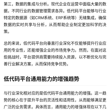
第三，数据的集成与分析。现代企业在运营中面临大量的数
据，不同行业的数据管理需求各异。低代码平台能够与行业
特定的数据源（如CRM系统、ERP系统等）无缝集成，确保
数据的实时共享与分析，从而帮助企业制定更加科学的决
策。
总的来说，低代码平台向垂直行业深化不仅能够提升行业应
用的专业性，还能增强企业的市场竞争力。然而，在面对这
些挑战时，平台提供商需要持续投入资源，以不断优化与完
善行业解决方案，从而保持竞争优势。
低代码平台通用能力的增强趋势
与行业深化相对应的是低代码平台通用能力的增强。这一趋
势的核心在于提升平台的灵活性和适用性，从而能够满足更
广泛的业务需求。具体而言，通用能力的增强体现在以下几