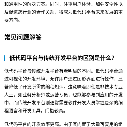
和通用性的解决方案。同时，注重用户体验、加强安全性以
服
及促进跨行业的合作关系，将成为低代码平台未来发展的重
务
要方向。
与
支
常见问题解答
持
了
低代码平台与传统开发平台的区别是什么？
解
普
低代码平台与传统开发平台有着明显的不同。低代码平台通
元
过可视化的开发环境，允许用户通过图形界面进行操作，显
著降低了开发所需的编程知识。这意味着即使是非技术专业
联
人士，如业务分析师或运营专员，也能够参与到应用的开发
系
中。而传统开发平台则通常需要软件开发人员掌握复杂的编
我
们
程语言和开发工具，门槛较高。
低代码平台的开发效率更高。由于其内置了大量可复用的组