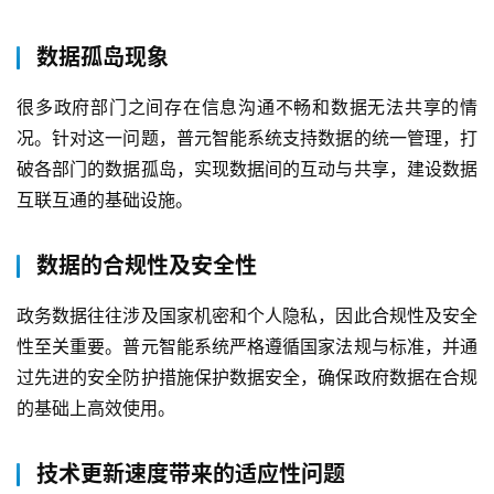
案
数据孤岛现象
生
态
很多政府部门之间存在信息沟通不畅和数据无法共享的情
与
况。针对这一问题，普元智能系统支持数据的统一管理，打
合
破各部门的数据孤岛，实现数据间的互动与共享，建设数据
作
互联互通的基础设施。
服
数据的合规性及安全性
务
与
政务数据往往涉及国家机密和个人隐私，因此合规性及安全
支
持
性至关重要。普元智能系统严格遵循国家法规与标准，并通
过先进的安全防护措施保护数据安全，确保政府数据在合规
了
的基础上高效使用。
解
普
技术更新速度带来的适应性问题
元