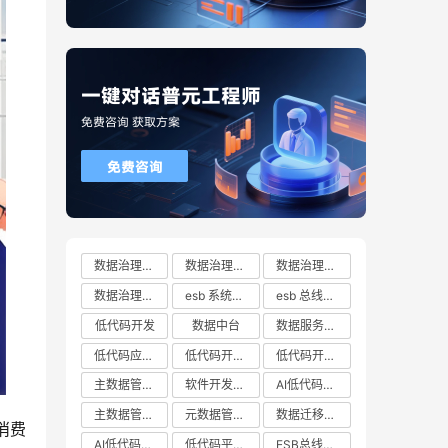
数据治理方案
数据治理方案哪家好
数据治理方案有哪些
数据治理方案推荐
esb 系统都有哪些
esb 总线十大厂商排行榜
低代码开发
数据中台
数据服务总线
低代码应用平台
低代码开发云平台
低代码开发平台
主数据管理系统
软件开发平台
AI低代码开发
主数据管理平台
元数据管理系统
数据迁移工具
消费
AI低代码开发云平台
低代码平台哪家好
ESB总线技术