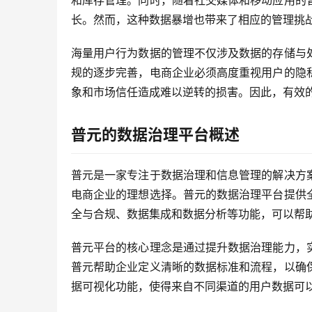
和库存管理。同时，随着社交媒体和移动应用的
长。然而，这种数据暴增也带来了相应的管理挑
海量用户行为数据的管理不仅涉及数据的存储与
规的逐步完善，电商企业必须高度重视用户的隐
象和市场信任造成难以逆转的损害。因此，有效
普元的数据治理平台概述
普元是一家专注于数据治理和信息管理的解决方
电商企业的理想选择。普元的数据治理平台提供
全与合规、数据集成和数据分析等功能，可以帮
普元平台的核心理念是通过提升数据治理能力，
普元帮助企业定义清晰的数据标准和流程，以确
据可视化功能，使得来自不同渠道的用户数据可