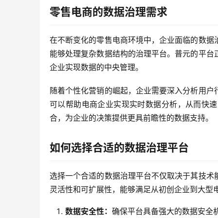
零售电商的数据治理需求
在不断变化的零售电商环境中，企业面临的数据
能够处理复杂数据结构的治理平台。普元的平台
企业实现数据的中央管理。
随着个性化营销的崛起，企业需要深入分析用户
可以帮助电商企业实现实时数据分析，从而快速
合，为企业的决策提供更具前瞻性的数据支持。
如何选择合适的数据治理平台
选择一个合适的数据治理平台不仅取决于其技术
灵活性和可扩展性，能够满足从初创企业到大型
数据安全性：
确保平台具备强大的数据安全