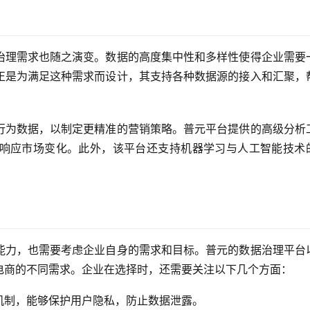
治理需求也随之演变。数据的高度集中性和多样性使得企业需要
正是为满足这种需求而设计，其支持各种数据源的接入和汇聚，
行为数据，以制定更精准的营销策略。普元平台提供的高级分析
响应市场变化。此外，该平台还支持机器学习与人工智能技术
能力，也需要考虑企业自身的需求和目标。普元的数据治理平台
电商的不同需求。企业在选择时，还需要关注以下几个方面：
机制，能够保护用户隐私，防止数据泄露。