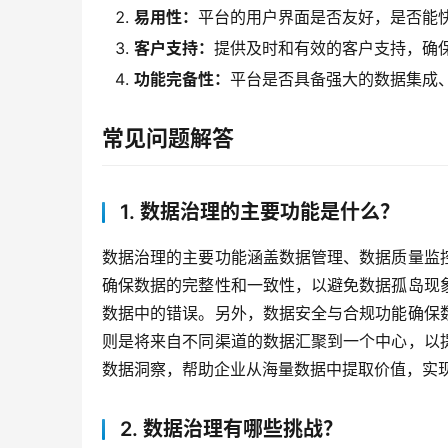
易用性：
平台的用户界面是否友好，是否能
客户支持：
提供及时和有效的客户支持，确
功能完备性：
平台是否具备强大的数据集成
常见问题解答
1. 数据治理的主要功能是什么？
数据治理的主要功能涵盖数据管理、数据质量监
确保数据的完整性和一致性，以避免数据孤岛现
数据中的错误。另外，数据安全与合规功能确保
则是将来自不同渠道的数据汇聚到一个中心，以
数据洞察，帮助企业从海量数据中提取价值，实
2. 数据治理有哪些挑战？