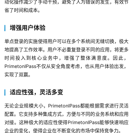
动化操作减少了手动干预，避免了人为错误的发生，有效节
持
省了时间和成本。
了
增强用户体验
解
普
单点登录的实施使得用户可以在多个系统间无缝切换，极大
元
地提高了工作效率。用户不必重复登录不同的应用，将更多
时间投入到核心业务中，增强了整体满意度。因此，
联
PrimetonIPass不仅从安全角度考虑，也从用户体验出发，
系
实现了双赢。
我
们
适应性强，灵活多变
无论企业规模大小，PrimetonIPass都能根据需求进行灵活
配置。它支持多种集成方式，方便与不同的业务系统和应用
对接。这种极大的适应性使得PrimetonIPass能够快速响应
企业的变化，使得企业在不断变化的市场中保持竞争力。