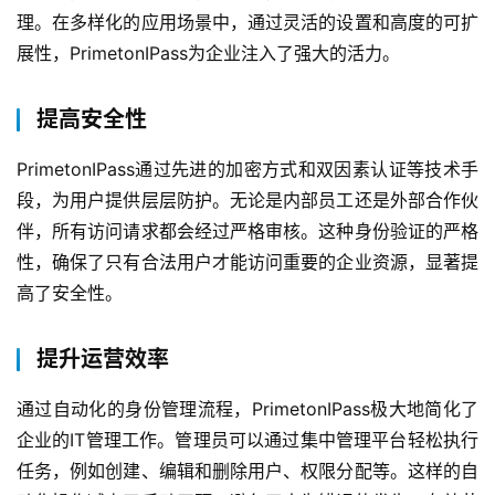
理。在多样化的应用场景中，通过灵活的设置和高度的可扩
展性，PrimetonIPass为企业注入了强大的活力。
产
品
解
提高安全性
决
方
PrimetonIPass通过先进的加密方式和双因素认证等技术手
案
段，为用户提供层层防护。无论是内部员工还是外部合作伙
伴，所有访问请求都会经过严格审核。这种身份验证的严格
生
性，确保了只有合法用户才能访问重要的企业资源，显著提
态
高了安全性。
与
合
作
提升运营效率
通过自动化的身份管理流程，PrimetonIPass极大地简化了
服
企业的IT管理工作。管理员可以通过集中管理平台轻松执行
务
与
任务，例如创建、编辑和删除用户、权限分配等。这样的自
支