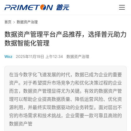
首页
数据资产治理
数据资产管理平台产品推荐，选择普元助力
数据智能化管理
Woz
2025年11月19日 上午12:34
数据资产治理
在当今数字化飞速发展的时代，数据已成为企业的重要
资产。对于希望提升市场竞争力和优化决策过程的企业
而言，数据资产管理显得尤为关键。有效的数据资产管
理可以帮助企业提高数据质量、降低运营风险、优化资
源利用，并最终实现数据驱动的业务转型。面对层出不
穷的市场需求和技术挑战，企业需要一款可靠且高效的
数据资产管