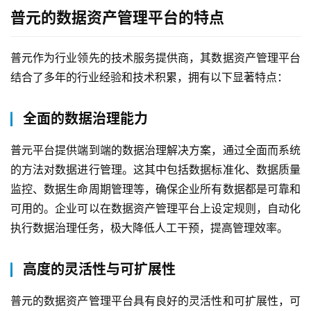
普元的数据资产管理平台的特点
普元作为行业领先的技术服务提供商，其数据资产管理平台
结合了多年的行业经验和技术积累，拥有以下显著特点：
全面的数据治理能力
普元平台提供端到端的数据治理解决方案，通过全面而系统
的方法对数据进行管理。这其中包括数据标准化、数据质量
监控、数据生命周期管理等，确保企业所有数据都是可靠和
可用的。企业可以在数据资产管理平台上设定规则，自动化
执行数据治理任务，极大降低人工干预，提高管理效率。
高度的灵活性与可扩展性
普元的数据资产管理平台具有良好的灵活性和可扩展性，可