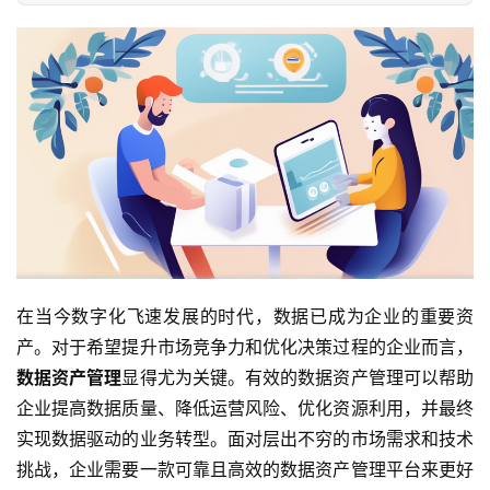
在当今数字化飞速发展的时代，数据已成为企业的重要资
产。对于希望提升市场竞争力和优化决策过程的企业而言，
数据资产管理
显得尤为关键。有效的数据资产管理可以帮助
企业提高数据质量、降低运营风险、优化资源利用，并最终
实现数据驱动的业务转型。面对层出不穷的市场需求和技术
挑战，企业需要一款可靠且高效的数据资产管理平台来更好