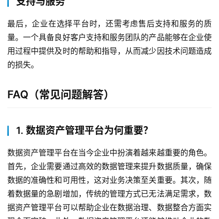
支持与服务
与
合
最后，企业在选择平台时，还需考虑售后支持和服务的质
作
量。一个具备良好客户支持和服务团队的产品能够在企业使
用过程中提供及时的帮助和指导，从而减少因技术问题造成
服
的损失。
务
与
支
FAQ（常见问题解答）
持
了
1. 数据资产管理平台为何重要？
解
数据资产管理平台在当今企业中扮演着越来越重要的角色。
普
元
首先，企业需要通过高效的数据管理来提升数据质量，确保
数据的准确性和可用性，这对业务决策至关重要。其次，随
联
着数据量的急剧增加，传统的管理方式已无法满足需求，数
系
据资产管理平台可以帮助企业在数据治理、数据整合方面实
我