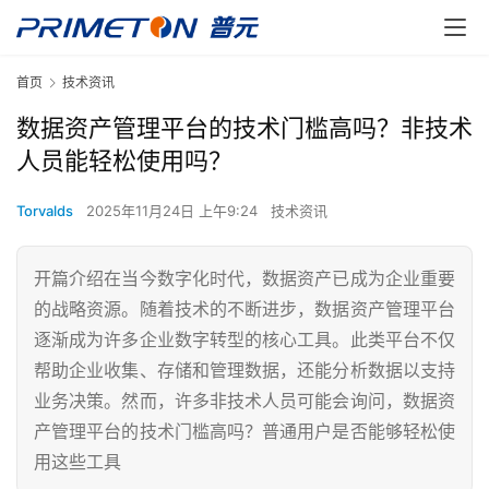
首页
技术资讯
数据资产管理平台的技术门槛高吗？非技术
人员能轻松使用吗？
Torvalds
2025年11月24日 上午9:24
技术资讯
开篇介绍在当今数字化时代，数据资产已成为企业重要
的战略资源。随着技术的不断进步，数据资产管理平台
逐渐成为许多企业数字转型的核心工具。此类平台不仅
帮助企业收集、存储和管理数据，还能分析数据以支持
业务决策。然而，许多非技术人员可能会询问，数据资
产管理平台的技术门槛高吗？普通用户是否能够轻松使
用这些工具