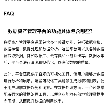
FAQ
数据资产管理平台的功能具体包含哪些？
数据资产管理平台通常包含多个关键功能，包括数据收集、
数据存储、数据处理和数据分析。这些平台可以从各种数据
源提取数据，例如数据库、云存储和业务系统等。数据收集
后，平台会进行清洗和规范化，以确保数据的质量。
此外，平台还提供了直观的可视化工具，使用户能够对数据
进行分析和展示。这些可视化工具能够生成报表和图表，便
于用户理解数据趋势和洞察。在数据处理方面，平台还常常
配备强大的数据治理工具，以便企业能够有效地管理数据生
命周期，从而提升数据的利用效率。