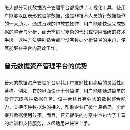
绝大部分现代数据资产管理平台都提供了可视化工具，使用
户能够以图表形式理解数据，这是非技术人员执行数据操作
的一大助力。通过直观的拖放式操作，用户能够快速完成数
据的整合与分析，而无需编写复杂的代码或使用高级的技术
手段。这种方法特别适合那些没有数据分析背景的用户，使
其能够在平台内高效工作。
普元数据资产管理平台的优势
普元的数据资产管理平台以其用户友好性和高度的灵活性而
著称。例如，它的界面设计十分简洁，用户能够通过简单的
操作完成各种数据任务。该平台还具有强大的数据整合能
力，支持多种数据源的接入，帮助企业打破信息孤岛，全面
最
提升数据使用效率。而且，普元提供的方案中也包含了丰富
新
的培训和支持服务，以帮助用户快速上手。
活