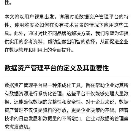
性。
本文将以用户视角出发，详细讨论数据资产管理平台的特
性、使用难度及如何在没有技术背景的情况下应用这些工
具。此外，通过对比不同品牌的解决方案，我们希望为您提
供实用的参考资料，帮助您做出明智的选择，从而促进企业
在数据管理和利用上的全面提升。
数据资产管理平台的定义及其重要性
数据资产管理平台是一种集成化工具，旨在帮助企业对其所
有数据资源进行系统化管理。这些平台不仅能够处理大量数
据，还能确保数据的完整性和安全性。对于企业来说，数据
资产管理不仅仅是资料的存放，更是企业决策的基础。随着
技术的日益发展和数据量的不断增加，企业对数据的管理需
求愈发迫切。