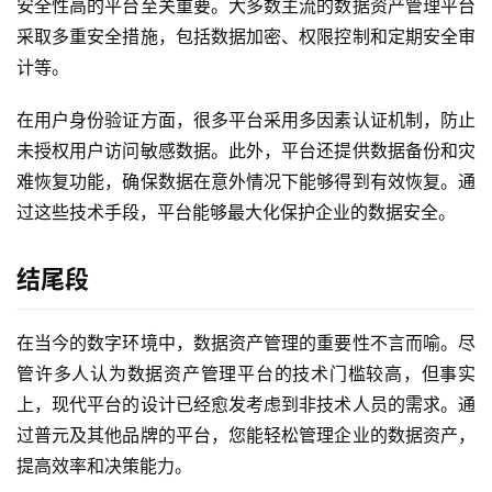
安全性高的平台至关重要。大多数主流的数据资产管理平台
采取多重安全措施，包括数据加密、权限控制和定期安全审
计等。
在用户身份验证方面，很多平台采用多因素认证机制，防止
未授权用户访问敏感数据。此外，平台还提供数据备份和灾
难恢复功能，确保数据在意外情况下能够得到有效恢复。通
过这些技术手段，平台能够最大化保护企业的数据安全。
结尾段
在当今的数字环境中，数据资产管理的重要性不言而喻。尽
管许多人认为数据资产管理平台的技术门槛较高，但事实
上，现代平台的设计已经愈发考虑到非技术人员的需求。通
过普元及其他品牌的平台，您能轻松管理企业的数据资产，
提高效率和决策能力。