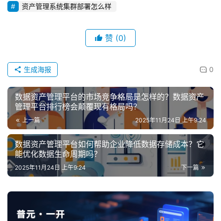
资产管理系统集群部署怎么样
赞
(0)
生成海报
0
数据资产管理平台的市场竞争格局是怎样的？数据资产
管理平台排行榜会颠覆现有格局吗？
上一篇
2025年11月24日 上午9:24
数据资产管理平台如何帮助企业降低数据存储成本？它
能优化数据生命周期吗？
2025年11月24日 上午9:24
下一篇