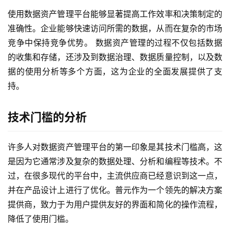
使用数据资产管理平台能够显著提高工作效率和决策制定的
准确性。企业能够快速访问所需的数据，从而在复杂的市场
竞争中保持竞争优势。 数据资产管理的过程不仅包括数据
的收集和存储，还涉及到数据治理、数据质量控制，以及数
据的使用分析等多个方面，这为企业的全面发展提供了支
持。
技术门槛的分析
许多人对数据资产管理平台的第一印象是其技术门槛高，这
是因为它通常涉及复杂的数据处理、分析和编程等技术。不
过，在很多现代的平台中，主流供应商已经意识到这一点，
并在产品设计上进行了优化。普元作为一个领先的解决方案
提供商，致力于为用户提供友好的界面和简化的操作流程，
降低了使用门槛。