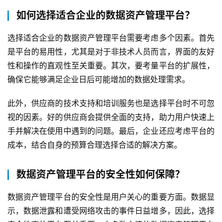
如何选择适合企业的数据资产管理平台？
选择适合企业的数据资产管理平台需要考虑多个因素。首先
是平台的易用性，尤其是对于非技术人员而言，界面的友好
性和操作的直观性至关重要。其次，要考量平台的扩展性，
确保它能够满足企业日后可能增加的数据处理需求。
此外，供应商的技术支持和培训服务也是选择平台时不可忽
视的因素。好的供应商会提供全面的支持，助力用户快速上
手并解决在使用中遇到的问题。最后，企业还应考虑平台的
成本，结合自身的预算合理选择合适的解决方案。
数据资产管理平台的安全性如何保障？
数据资产管理平台的安全性是用户关心的重要方面。数据显
示，数据泄露和遭受网络攻击的事件日益增多，因此，选择