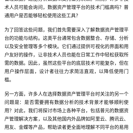
术人员可能会询问，数据资产管理平台的技术门槛高吗？普
通用户是否能够轻松使用这些工具？
为了回答这些问题，我们首先需要深入了解数据资产管理平
台的功能与结构。这类平台通常包含数据整合、存储、分析
以及安全管理等多个模块。它们通过提供可视化的界面和用
户友好的操作，让非技术人员也能在日常工作中轻松获取所
需的数据。因此，虽然这些平台的底层技术可能复杂，但在
用户操作层面，设计者往往力求简洁直观，以降低使用门
槛。
另一方面，许多人在选择数据资产管理平台时关注的另一个
问题是：是否需要拥有数据分析的技术背景才能够顺利使
用？对此，我们将探讨市场上各种平台，包括普元的数据资
产管理解决方案，以及其他国内外品牌如阿里云、腾讯云、
用友、金蝶等产品，帮助读者更全面地理解不同平台的易用